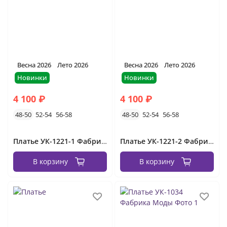
с принтом
джинсовые
платья-рубашки
желтые
голубые
без рукавов
летние платья вечерние
короткие
длинные
Весна 2026
Лето 2026
Весна 2026
Лето 2026
повседневные
платья на выпускной вечер
Новинки
Новинки
4 100 ₽
4 100 ₽
48-50
52-54
56-58
48-50
52-54
56-58
Платье УК-1221-1 Фабрика Моды
Платье УК-1221-2 Фабрика Моды
В корзину
В корзину