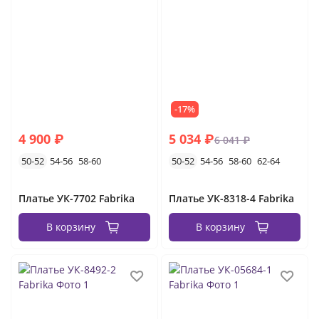
с принтом
джинсовые
платья-рубашки
желтые
голубые
без рукавов
летние платья вечерние
короткие
длинные
повседневные
платья на выпускной вечер
-17%
4 900 ₽
5 034 ₽
6 041 ₽
50-52
54-56
58-60
50-52
54-56
58-60
62-64
Платье УК-7702 Fabrika
Платье УК-8318-4 Fabrika
В корзину
В корзину