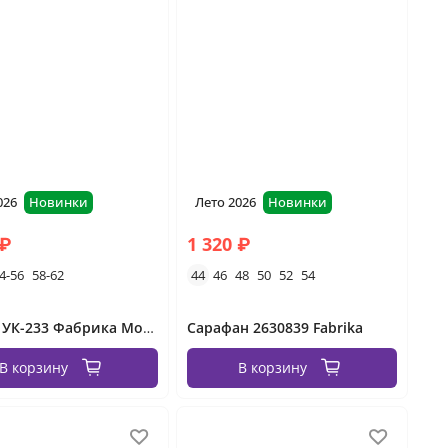
026
Новинки
Лето 2026
Новинки
 ₽
1 320 ₽
4-56
58-62
44
46
48
50
52
54
Платье УК-233 Фабрика Моды
Сарафан 2630839 Fabrika
В корзину
В корзину