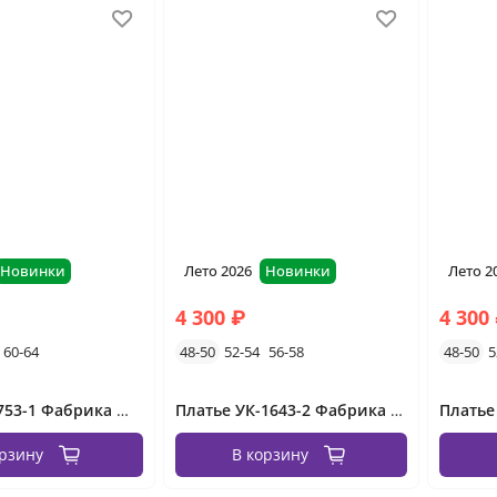
Новинки
Лето 2026
Новинки
Лето 2
4 300 ₽
4 300
60-64
48-50
52-54
56-58
48-50
5
Платье УК-753-1 Фабрика Моды
Платье УК-1643-2 Фабрика Моды
орзину
В корзину