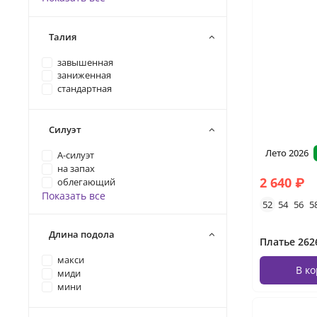
Талия
завышенная
заниженная
стандартная
Силуэт
Лето 2026
А-силуэт
на запах
2 640 ₽
облегающий
Показать все
52
54
56
5
Длина подола
Платье 262
макси
В к
миди
мини