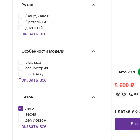
Рукав
без рукавов
бретельки
длинный
Показать все
Особенности модели
plus size
ассиметрия
Лето 2026
в сеточку
Показать все
5 600 ₽
50-52
54-56
Сезон
лето
весна
демисезон
В к
Показать все