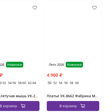
026
Новинки
Лето 2026
Новинки
 ₽
4 900 ₽
0-52
54-56
58-60
62-64
50
52
54
56
58
60
Платье летучая мышь УК-2656-1 Фабрика Моды
Платье УК-8662 Фабрика Моды
В корзину
В корзину