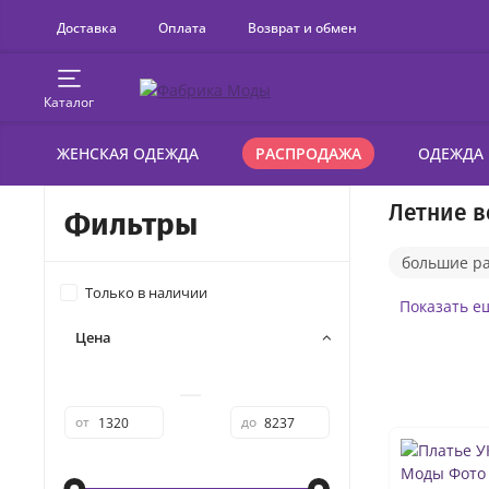
Доставка
Оплата
Возврат и обмен
Каталог
ЖЕНСКАЯ ОДЕЖДА
РАСПРОДАЖА
ОДЕЖДА
Летние в
Фильтры
большие р
Только в наличии
платья веч
Показать е
Цена
платья-год
платья веч
—
от
до
кружевные