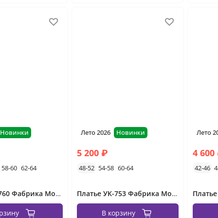
Новинки
Лето 2026
Новинки
Лето 2
5 200 ₽
4 600
58-60
62-64
48-52
54-58
60-64
42-46
4
Платье УК-760 Фабрика Моды
Платье УК-753 Фабрика Моды
орзину
В корзину