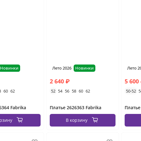
Новинки
Лето 2026
Новинки
Лето 2
2 640 ₽
5 600
8
60
62
52
54
56
58
60
62
50-52
5
6364 Fabrika
Платье 2626363 Fabrika
орзину
В корзину