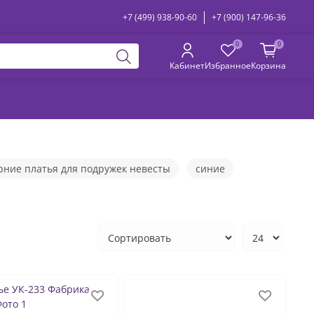
+7 (499) 938-90-60
+7 (900) 147-96-36
0
0
Кабинет
Избранное
Корзина
рние платья для подружек невесты
синие
ечерние платья со спущенными плечами
летние
короткие
красные
белые
вечерние
пышные
зелёные
с разрезом
е для мамы
платья на выпускной вечер