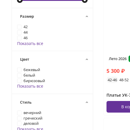
Размер
42
44
46
Показать все
Лето 2026
Цвет
5 300 ₽
бежевый
белый
42-46
48-52
бирюзовый
Показать все
Стиль
В к
вечерний
греческий
деловой
Показать все