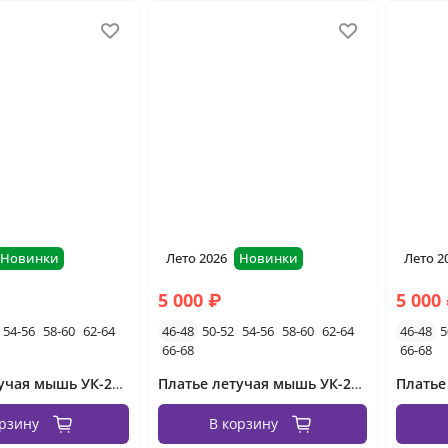
Новинки
Лето 2026
Новинки
Лето 2
5 000 ₽
5 000
54-56
58-60
62-64
46-48
50-52
54-56
58-60
62-64
46-48
5
66-68
66-68
Платье летучая мышь УК-2656-3 Фабрика Моды
Платье летучая мышь УК-2656-2 Фабрика Моды
орзину
В корзину