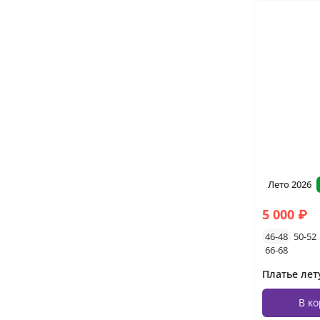
Лето 2026
5 000 ₽
46-48
50-52
66-68
В к