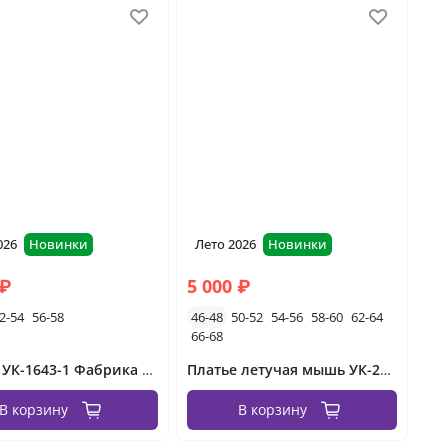
026
Новинки
Лето 2026
Новинки
 ₽
5 000 ₽
2-54
56-58
46-48
50-52
54-56
58-60
62-64
66-68
Платье УК-1643-1 Фабрика Моды
Платье летучая мышь УК-2656-4 Фабрика Моды
В корзину
В корзину