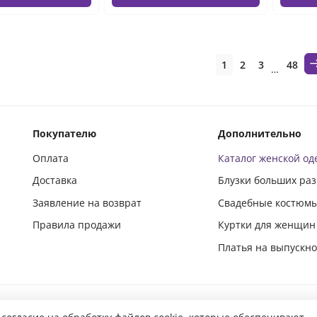
1
2
3
48
…
Покупателю
Дополнительно
Оплата
Каталог женской о
Доставка
Блузки больших ра
Заявление на возврат
Свадебные костюм
Правила продажи
Куртки для женщин
Платья на выпускн
Подпишись и следи за новинками в социальных сетях