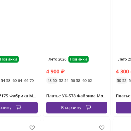
Новинки
Лето 2026
Новинки
Лето 2
4 900 ₽
4 300
54-58
60-64
66-70
48-50
52-54
56-58
60-62
50-52
5
Платье УК-7175 Фабрика Моды
Платье УК-578 Фабрика Моды
орзину
В корзину