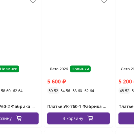
Новинки
Лето 2026
Новинки
Лето 2
5 600 ₽
5 200
58-60
62-64
50-52
54-56
58-60
62-64
48-52
5
Платье УК-760-2 Фабрика Моды
Платье УК-760-1 Фабрика Моды
орзину
В корзину