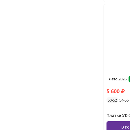
Лето 2026
5 600 ₽
50-52
54-56
В к