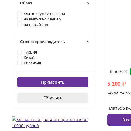
Образ
для подружки невесты
на выпускной вечер
на новый год
Страна производитель
Турция
Китай
Киргизия
Лето 2026
Применить
5 200 ₽
48-52
54-58
Сбросить
В к