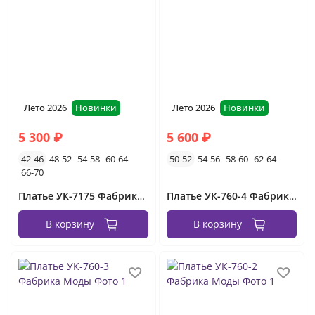
вечерние платья без рукавов
длинные
летние
короткие
красные
белые
платья вечерние на свадьбу
чёрные
платья с длинным рукавом вечерние
пышные
Лето 2026
Новинки
Лето 2026
Новинки
зелёные
с разрезом
кружевные
розовые
5 300 ₽
5 600 ₽
голубые
новогодние
42-46
48-52
54-58
60-64
50-52
54-56
58-60
62-64
66-70
вечернее платье для мамы
Платье УК-7175 Фабрика Моды
Платье УК-760-4 Фабрика Моды
платья на выпускной вечер
В корзину
В корзину