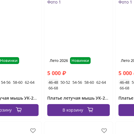
Новинки
Лето 2026
Новинки
Лето 2
5 000 ₽
5 000
54-56
58-60
62-64
46-48
50-52
54-56
58-60
62-64
46-48
5
66-68
66-68
Платье летучая мышь УК-2656-4 Фабрика Моды
Платье летучая мышь УК-2656-3 Фабрика Моды
орзину
В корзину