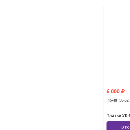
6 000 ₽
46-48
50-52
Платье УК-5
В к