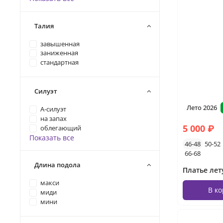
Талия
завышенная
заниженная
стандартная
Силуэт
Лето 2026
А-силуэт
на запах
5 000 ₽
облегающий
Показать все
46-48
50-52
66-68
Длина подола
макси
В к
миди
мини