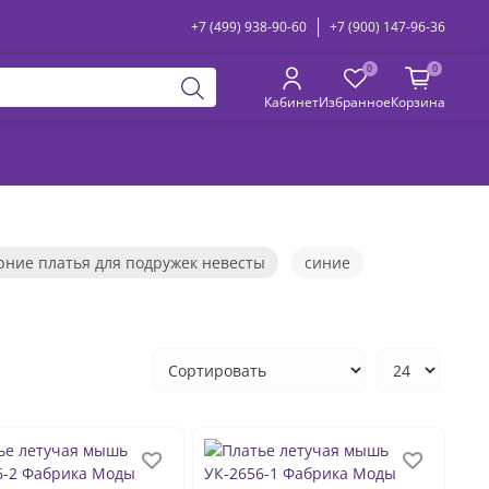
+7 (499) 938-90-60
+7 (900) 147-96-36
0
0
Кабинет
Избранное
Корзина
рние платья для подружек невесты
синие
ечерние платья со спущенными плечами
летние
короткие
красные
белые
вечерние
пышные
зелёные
с разрезом
е для мамы
платья на выпускной вечер