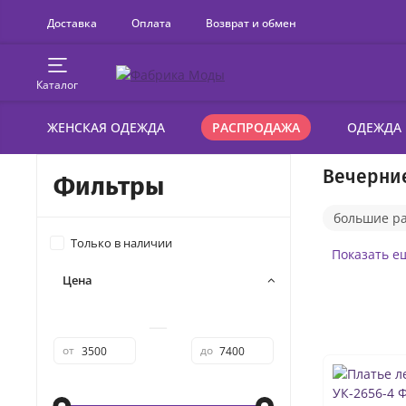
Доставка
Оплата
Возврат и обмен
Каталог
ЖЕНСКАЯ ОДЕЖДА
РАСПРОДАЖА
ОДЕЖДА
Вечерние
Фильтры
большие р
Только в наличии
платья веч
Показать е
Цена
платья-год
платья веч
—
от
до
кружевные