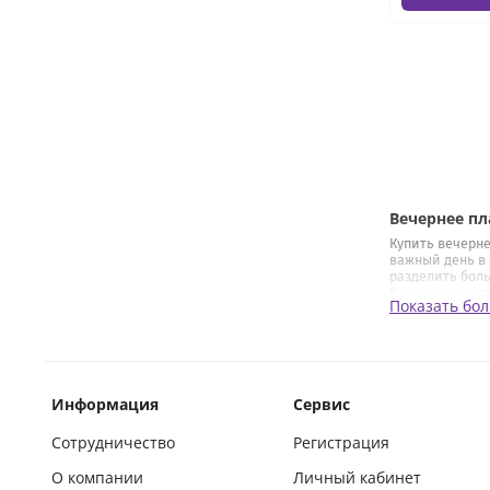
Вечернее пл
Купить вечерне
важный день в 
разделить боль
Важно понимать
Показать бо
Будучи приглаш
свидетельницы 
букет или даже
Нежный и э
Начиная подбир
Информация
Сервис
варианты для в
платьица.
Сотрудничество
Регистрация
Традиция прово
стране, но и в 
О компании
Личный кабинет
широкоуниверса