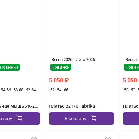
Весна 2026
Лето 2026
Весна 
Новинки
Новинки
Новин
5 050 ₽
5 050
54-56
58-60
62-64
52
54
66
50
52
Платье летучая мышь УК-2656 Фабрика Моды
Платье 32170 Fabrika
Платье
орзину
В корзину