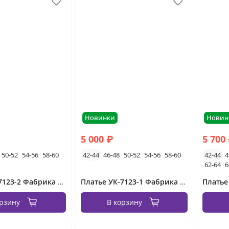
Новинки
Новин
5 000 ₽
5 700
50-52
54-56
58-60
42-44
46-48
50-52
54-56
58-60
42-44
4
62-64
6
Платье УК-7123-2 Фабрика Моды
Платье УК-7123-1 Фабрика Моды
орзину
В корзину