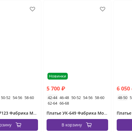
Новинки
5 700 ₽
6 050
50-52
54-56
58-60
42-44
46-48
50-52
54-56
58-60
48-50
5
62-64
66-68
Платье УК-7123 Фабрика Моды
Платье УК-649 Фабрика Моды
Платье 
орзину
В корзину