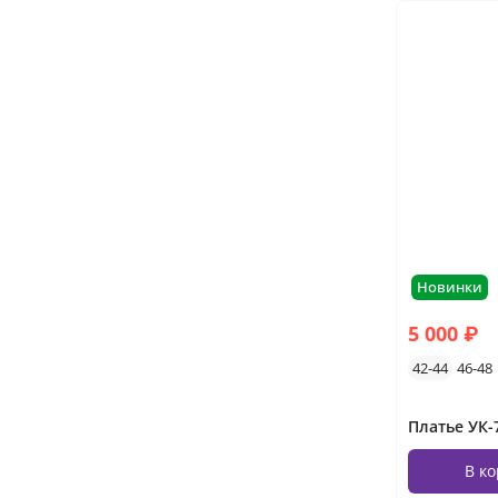
Новинки
5 000 ₽
42-44
46-48
В к