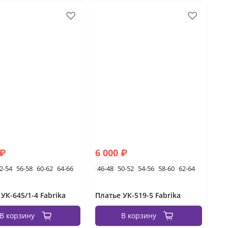
 ₽
6 000 ₽
2-54
56-58
60-62
64-66
46-48
50-52
54-56
58-60
62-64
УК-645/1-4 Fabrika
Платье УК-519-5 Fabrika
В корзину
В корзину