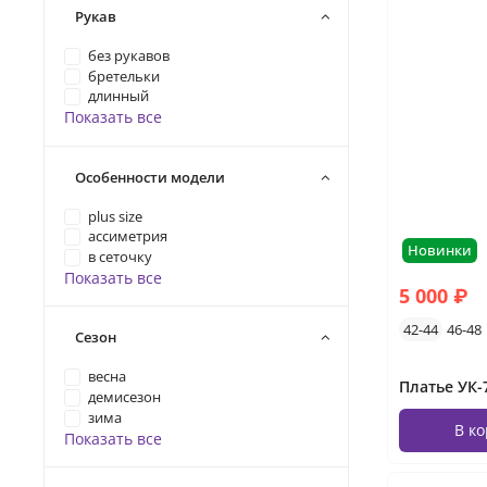
Рукав
без рукавов
бретельки
длинный
Показать все
Особенности модели
plus size
ассиметрия
Новинки
в сеточку
Показать все
5 000 ₽
42-44
46-48
Сезон
весна
демисезон
зима
В к
Показать все