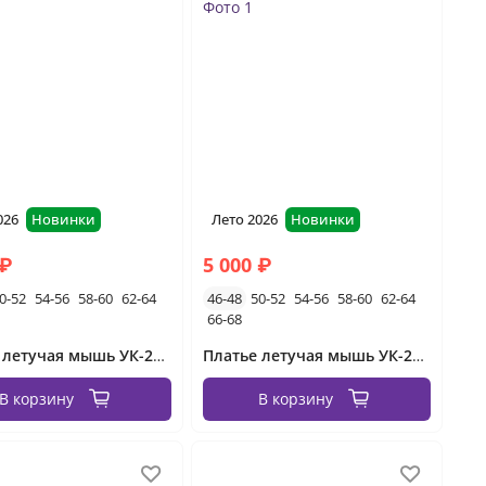
026
Новинки
Лето 2026
Новинки
 ₽
5 000 ₽
0-52
54-56
58-60
62-64
46-48
50-52
54-56
58-60
62-64
66-68
Платье летучая мышь УК-2656-2 Фабрика Моды
Платье летучая мышь УК-2656-1 Фабрика Моды
В корзину
В корзину