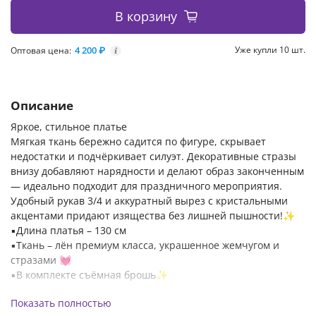
В корзину
4 200 ₽
Уже купли 10 шт.
Оптовая цена:
i
Описание
Яркое, стильное платье
Мягкая ткань бережно садится по фигуре, скрывает
недостатки и подчёркивает силуэт. Декоративные стразы
внизу добавляют нарядности и делают образ законченным
— идеально подходит для праздничного мероприятия.
Удобный рукав 3/4 и аккуратный вырез с кристальными
акцентами придают изящества без лишней пышности!✨
▪️Длина платья – 130 см
▪️Ткань – лён премиум класса, украшенное жемчугом и
стразами 💓
▪️В комплекте съёмная брошь✨
Замеры на изделие см на последнем фото
Показать полностью