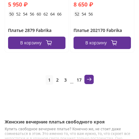
5 950 ₽
8 650 ₽
50
52
54
56
60
62
64
66
52
54
56
Платье 2879 Fabrika
Платье 202170 Fabrika
В корзину
В корзину
1
2
3
17
…
Женские вечерние платья свободного кроя
Купить свободное вечернее платье? Конечно же, не стоит даже
сомневаться в этом. Это именно то, что вам нужно, то, что скроет все
недостатки и в удачном свете покажет только достоинства. Оно