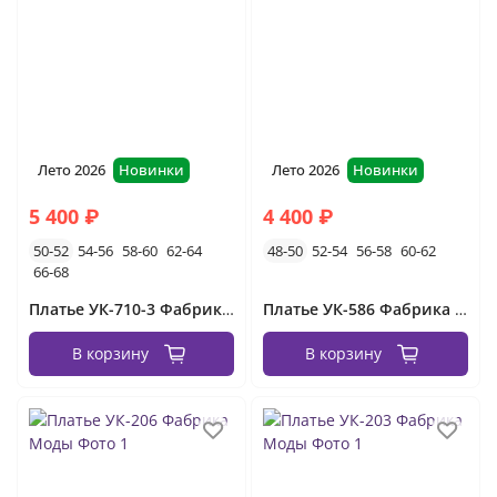
вечерние платья без рукавов
длинные
летние
короткие
красные
белые
платья вечерние на свадьбу
чёрные
платья с длинным рукавом вечерние
пышные
Лето 2026
Новинки
Лето 2026
Новинки
зелёные
с разрезом
кружевные
розовые
5 400 ₽
4 400 ₽
голубые
новогодние
50-52
54-56
58-60
62-64
48-50
52-54
56-58
60-62
66-68
вечернее платье для мамы
Платье УК-710-3 Фабрика Моды
Платье УК-586 Фабрика Моды
платья на выпускной вечер
В корзину
В корзину