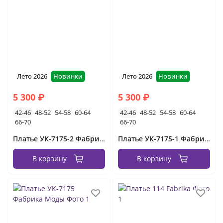
вечерние платья без рукавов
длинные
летние
короткие
красные
белые
платья вечерние на свадьбу
чёрные
платья с длинным рукавом вечерние
пышные
Лето 2026
Новинки
Лето 2026
Новинки
зелёные
с разрезом
кружевные
розовые
5 300 ₽
5 300 ₽
голубые
новогодние
42-46
48-52
54-58
60-64
42-46
48-52
54-58
60-64
66-70
66-70
вечернее платье для мамы
Платье УК-7175-2 Фабрика Моды
Платье УК-7175-1 Фабрика Моды
платья на выпускной вечер
В корзину
В корзину