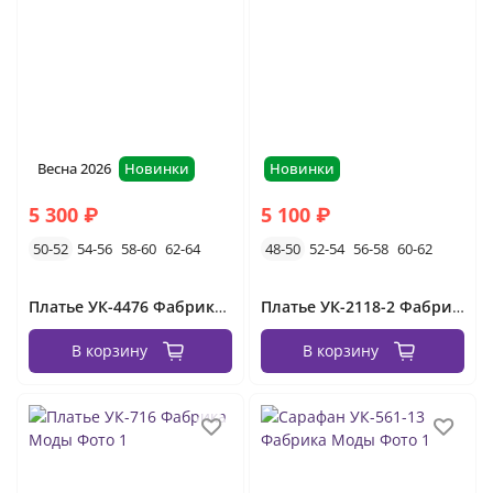
вечерние платья без рукавов
длинные
летние
короткие
красные
белые
платья вечерние на свадьбу
чёрные
платья с длинным рукавом вечерние
пышные
Весна 2026
Новинки
Новинки
зелёные
с разрезом
кружевные
розовые
5 300 ₽
5 100 ₽
голубые
новогодние
50-52
54-56
58-60
62-64
48-50
52-54
56-58
60-62
вечернее платье для мамы
Платье УК-4476 Фабрика Моды
Платье УК-2118-2 Фабрика Моды
платья на выпускной вечер
В корзину
В корзину