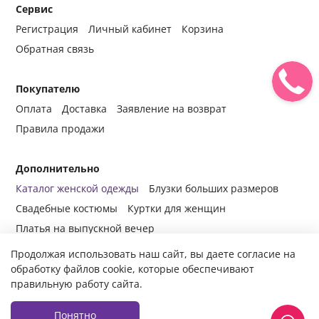
Сервис
Регистрация
Личный кабинет
Корзина
Обратная связь
Покупателю
Оплата
Доставка
Заявление на возврат
Правила продажи
Дополнительно
Каталог женской одежды
Блузки больших размеров
Свадебные костюмы
Куртки для женщин
Платья на выпускной вечер
Продолжая использовать наш сайт, вы даете согласие на
обработку файлов cookie, которые обеспечивают
правильную работу сайта.
© 2014-2024 Все права защищены.
Интернет-магазин женской
одежды fabrika-mody.ru - официальный сайт компании «Фабрика
Моды» г. Москва.
Продажа женской одежды оптом и в розницу с
Понятно