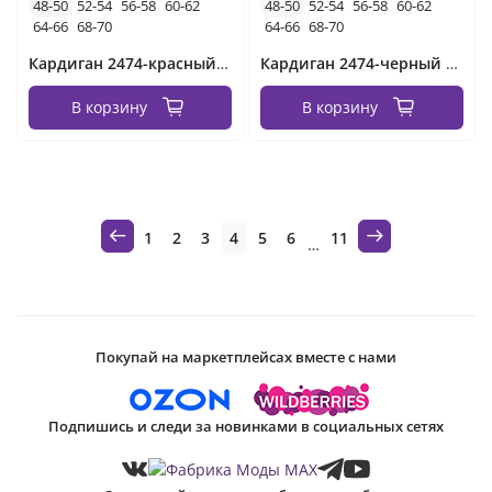
48-50
52-54
56-58
60-62
48-50
52-54
56-58
60-62
64-66
68-70
64-66
68-70
Кардиган 2474-красный Minova
Кардиган 2474-черный Minova
В корзину
В корзину
1
2
3
4
5
6
11
…
Покупай на маркетплейсах вместе с нами
Подпишись и следи за новинками в социальных сетях