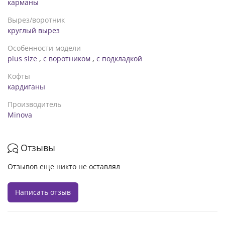
карманы
представлен размер 54-56 ***в зависимости от партии
фурнитура в изделии может меняться
Вырез/воротник
круглый вырез
Особенности модели
plus size
,
с воротником
,
с подкладкой
Кофты
кардиганы
Производитель
Minova
Отзывы
Отзывов еще никто не оставлял
Написать отзыв