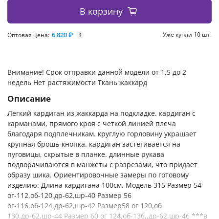
В корзину
6 820 ₽
Уже купли 10 шт.
Оптовая цена:
i
Внимание! Срок отправки данной модели от 1,5 до 2
недель Нет растяжимости Ткань жаккард
Описание
Легкий кардиган из жаккарда на подкладке. кардиган с
карманами, прямого кроя с четкой линией плеча
благодаря подплечникам. круглую горловину украшает
крупная брошь-кнопка. кардиган застегивается на
пуговицы, скрытые в планке. длинные рукава
подворачиваются в манжеты с разрезами, что придает
образу шика. Ориентировочные замеры по готовому
изделию: Длина кардигана 100см. Модель 315 Размер 54
ог-112,об-120,др-62,шр-40 Размер 56
ог-116,об-124,др-62,шр-42 Размер58 ог 120,об
130,др-62,шр-44 Размер 60 ог 124,об-136,,др-62,шр-46 ***в