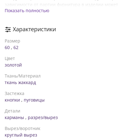
зависимости от партии фурнитура в изделии может
Показать полностью
меняться
Характеристики
Размер
60
,
62
Цвет
золотой
Ткань/Материал
ткань жаккард
Застежка
кнопки
,
пуговицы
Детали
карманы
,
разрез/вырез
Вырез/воротник
круглый вырез