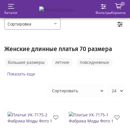
0
Каталог
Фильтры
Корзина
Женские длинные платья 70 размера
большие размеры
летние
повседневные
чёрные
белые
в пол
трикотажные
Показать еще
свадебные
годе
пышные
тёплые
красные
длинные платья вечерние
платья на выпускной вечер