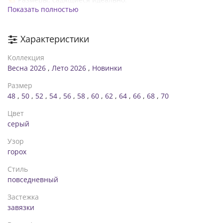
Показать полностью
▪️48–52 (ОГ 96–105, ОБ до 125)
▪️54–58 (ОГ 107–118, ОБ до 135)
▪️60–64 (ОГ 120–130, ОБ до 150)
Характеристики
▪️66–70 (ОГ 132–142, ОБ до 170)
Коллекция
Весна 2026
,
Лето 2026
,
Новинки
Размер
48
,
50
,
52
,
54
,
56
,
58
,
60
,
62
,
64
,
66
,
68
,
70
Цвет
серый
Узор
горох
Стиль
повседневный
Застежка
завязки