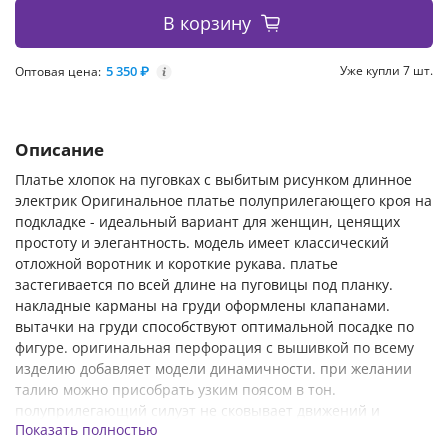
В корзину
5 350 ₽
Уже купли 7 шт.
Оптовая цена:
i
Описание
Платье хлопок на пуговках с выбитым рисунком длинное
электрик Оригинальное платье полуприлегающего кроя на
подкладке - идеальный вариант для женщин, ценящих
простоту и элегантность. модель имеет классический
отложной воротник и короткие рукава. платье
застегивается по всей длине на пуговицы под планку.
накладные карманы на груди оформлены клапанами.
вытачки на груди способствуют оптимальной посадке по
фигуре. оригинальная перфорация с вышивкой по всему
изделию добавляет модели динамичности. при желании
талию можно присобрать узким поясом в тон.
полуприлегающий силуэт не сковывает движений и
Показать полностью
искусно обыгрывает фигуру, маскируя мелкие недостатки.