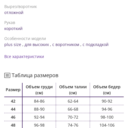
Вырез/воротник
отложной
Рукав
короткий
Особенности модели
plus size
,
для высоких
,
с воротником
,
с подкладкой
Все характеристики
Таблица размеров
Объем груди
Объем талии
Объем бедер
Размер
(см)
(см)
(см)
42
84-86
62-64
90-92
44
88-90
66-68
94-96
46
92-94
70-72
98-100
48
96-98
74-76
104-106