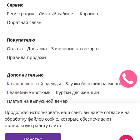
Сервис
Регистрация
Личный кабинет
Корзина
Обратная связь
Покупателю
Оплата
Доставка
Заявление на возврат
Правила продажи
Дополнительно
Каталог женской одежды
Блузки больших размеров
Свадебные костюмы
Куртки для женщин
Платья на выпускной вечер
Продолжая использовать наш сайт, вы даете согласие на
обработку файлов cookie, которые обеспечивают
правильную работу сайта.
© 2014-2024 Все права защищены.
Интернет-магазин женской
одежды fabrika-mody.ru - официальный сайт компании «Фабрика
Моды» г. Москва.
Продажа женской одежды оптом и в розницу с
Понятно