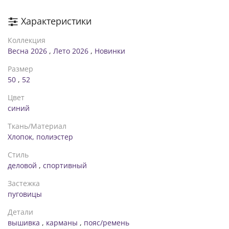
для завершения стильного образа можно использовать как
туфли на высоких каблуках, так и спортивную обувь.
Характеристики
Параметры модели: Рост 173 см, Размер 54
Коллекция
Весна 2026
,
Лето 2026
,
Новинки
Размер
50
,
52
Цвет
синий
Ткань/Материал
Хлопок, полиэстер
Стиль
деловой
,
спортивный
Застежка
пуговицы
Детали
вышивка
,
карманы
,
пояс/ремень