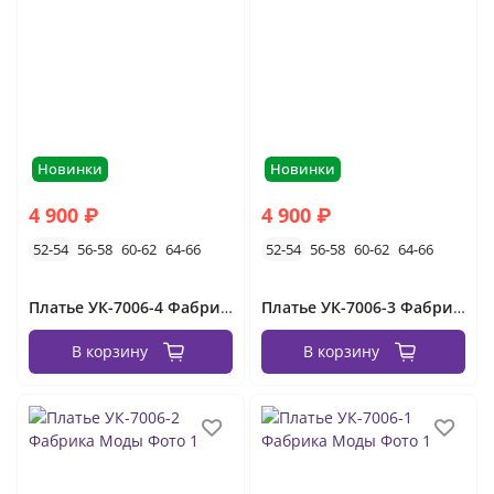
платья деловые
для невысоких
для высоких
платья-комбинации
новогодние
без рукавов
на свадьбу
трикотажные
платья на юбилей
платья для мамы жениха и невесты
Новинки
Новинки
сарафаны женские
платья большие размеры
4 900 ₽
4 900 ₽
52-54
56-58
60-62
64-66
52-54
56-58
60-62
64-66
Платье УК-7006-4 Фабрика Моды
Платье УК-7006-3 Фабрика Моды
В корзину
В корзину