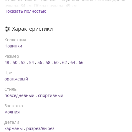
рукава: 34 см. Обхват рукава: 49 см
Показать полностью
На модели размер 52-54❗️❗️❗️
Рост 168 см. ОГ 112 ОТ 85 ОБ 112 см✅
Стильное повседневное платье в спортивном стиле из
Характеристики
мягкого трикотажа. Платье с капюшоном, в кулиске
протянут шнурок из основного материала. Впереди
Коллекция
короткая молния для удобного надевания. На передней
Новинки
полочке отделан карман "кенгуру". Внизу по бокам
небольшие разрезы.
Размер
48
,
50
,
52
,
54
,
56
,
58
,
60
,
62
,
64
,
66
Цвет
оранжевый
Стиль
повседневный
,
спортивный
Застежка
молния
Детали
карманы
,
разрез/вырез