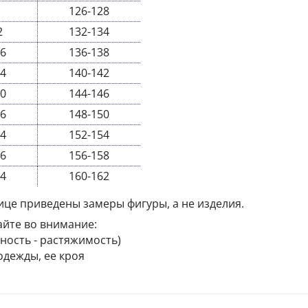
126-128
2
132-134
06
136-138
14
140-142
20
144-146
26
148-150
34
152-154
36
156-158
44
160-162
ице приведены замеры фигуры, а не изделия.
йте во внимание:
чность - растяжимость)
дежды, ее кроя