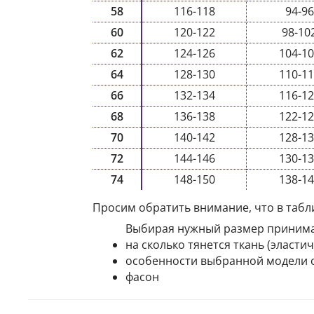
58
116-118
94-96
60
120-122
98-10
62
124-126
104-1
64
128-130
110-1
66
132-134
116-1
68
136-138
122-1
70
140-142
128-1
72
144-146
130-1
74
148-150
138-1
Просим обратить внимание, что в табл
Выбирая нужный размер принима
на сколько тянется ткань (эласти
особенности выбранной модели о
фасон