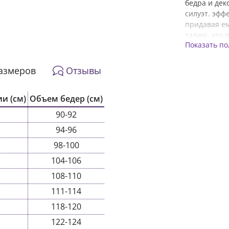
бедра и дек
силуэт. эфф
придавая ем
талию. это 
Показать п
ношения, та
туфли на ка
образу. Пар
азмеров
Отзывы
и (см)
Объем бедер (см)
90-92
94-96
98-100
104-106
108-110
111-114
118-120
122-124