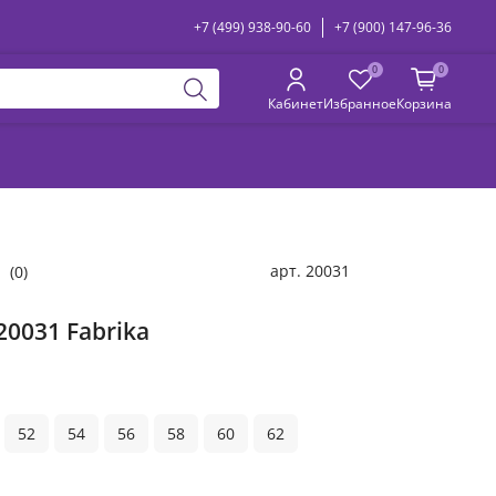
+7 (499) 938-90-60
+7 (900) 147-96-36
0
0
Кабинет
Избранное
Корзина
арт.
20031
(0)
20031 Fabrika
52
54
56
58
60
62