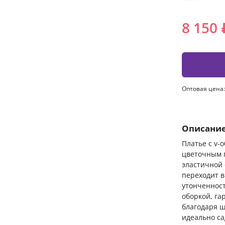
8 150 
Оптовая цена:
Описани
Платье с v-
цветочным 
эластичной 
переходит в
утонченност
оборкой, г
благодаря ш
идеально са