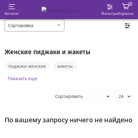
0
Каталог
Фильтры
Корзина
Женские пиджаки и жакеты
пиджаки женские
жакеты
пиджаки классические
Показать еще
пиджаки больших размеров
костюмы с пиджаком женские
жакеты больших размеров
По вашему запросу ничего не найдено
брючные костюмы с пиджаком