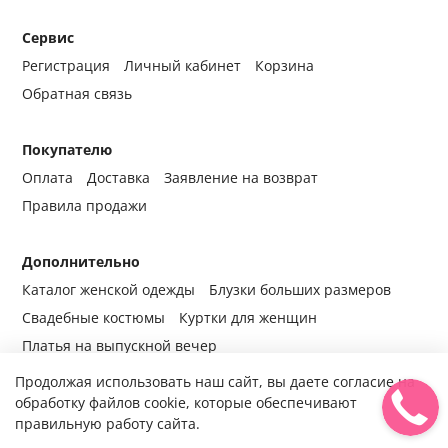
Сервис
Регистрация
Личный кабинет
Корзина
Обратная связь
Покупателю
Оплата
Доставка
Заявление на возврат
Правила продажи
Дополнительно
Каталог женской одежды
Блузки больших размеров
Свадебные костюмы
Куртки для женщин
Платья на выпускной вечер
Продолжая использовать наш сайт, вы даете согласие на
обработку файлов cookie, которые обеспечивают
правильную работу сайта.
© 2014-2024 Все права защищены.
Интернет-магазин женской
одежды fabrika-mody.ru - официальный сайт компании «Фабрика