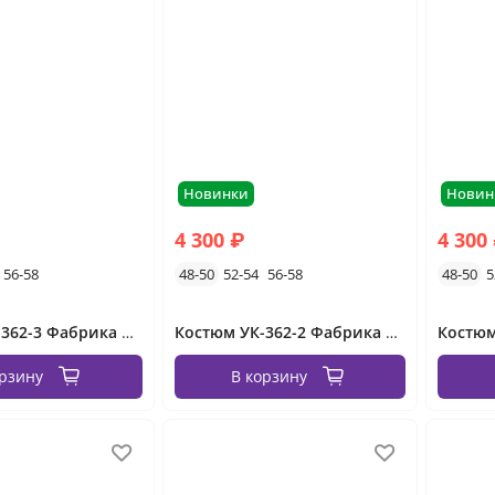
Новинки
Новин
4 300 ₽
4 300
56-58
48-50
52-54
56-58
48-50
5
Костюм УК-362-3 Фабрика Моды
Костюм УК-362-2 Фабрика Моды
орзину
В корзину