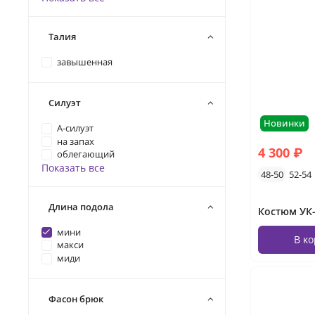
Талия
завышенная
Силуэт
Новинки
А-силуэт
на запах
4 300 ₽
облегающий
Показать все
48-50
52-54
Длина подола
мини
В к
макси
миди
Фасон брюк