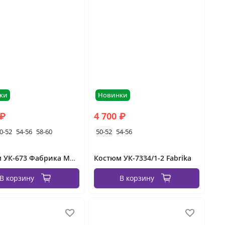
ки
Новинки
 ₽
4 700 ₽
0-52
54-56
58-60
50-52
54-56
Костюм УК-673 Фабрика Моды
Костюм УК-7334/1-2 Fabrika
В корзину
В корзину