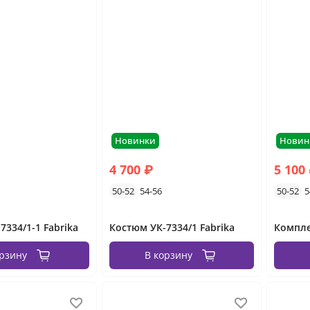
Новинки
Новин
4 700 ₽
5 100
50-52
54-56
50-52
5
7334/1-1 Fabrika
Костюм УК-7334/1 Fabrika
Компле
орзину
В корзину