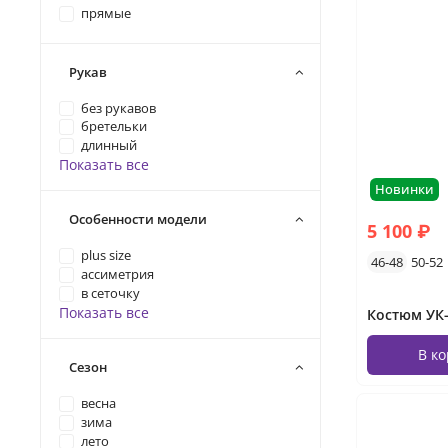
прямые
Рукав
без рукавов
бретельки
длинный
Показать все
Новинки
Особенности модели
5 100 ₽
plus size
46-48
50-52
ассиметрия
в сеточку
Показать все
В к
Сезон
весна
зима
лето