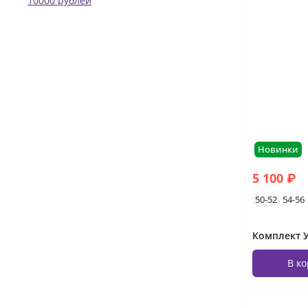
Новинки
5 100 ₽
50-52
54-56
Комплект У
В к