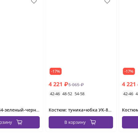
-17%
-17%
4 221 ₽
4 221
5 065 ₽
42-46
48-52
54-58
42-46
4
Костюм 2284-зеленый-черный Minova
Костюм: туника+юбка УК-860-3 Fabrika
орзину
В корзину