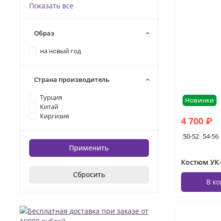
Показать все
Образ
на новый год
Страна производитель
Турция
Новинки
Китай
Киргизия
4 700 ₽
50-52
54-56
Применить
Костюм УК-
Сбросить
В к