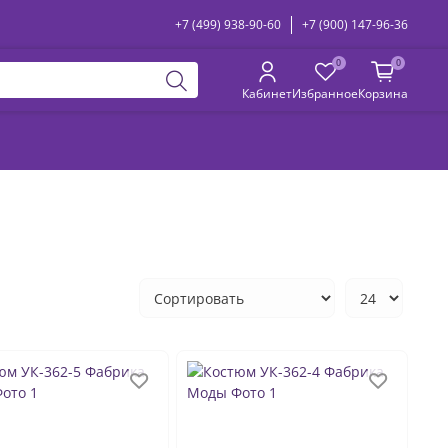
+7 (499) 938-90-60
+7 (900) 147-96-36
0
0
Кабинет
Избранное
Корзина