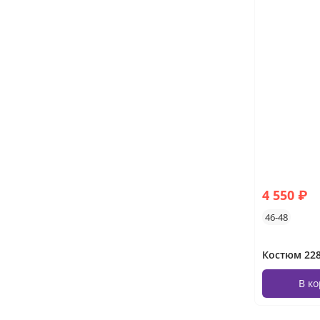
4 550 ₽
46-48
В к