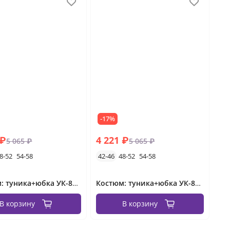
-17%
 ₽
4 221 ₽
5 065 ₽
5 065 ₽
8-52
54-58
42-46
48-52
54-58
Костюм: туника+юбка УК-860-2 Fabrika
Костюм: туника+юбка УК-860-1 Fabrika
В корзину
В корзину