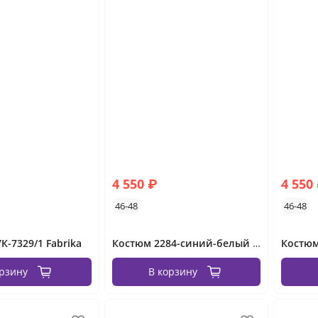
4 550 ₽
4 550
46-48
46-48
К-7329/1 Fabrika
Костюм 2284-синий-белый Minova
орзину
В корзину