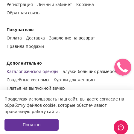
Регистрация
Личный кабинет
Корзина
Обратная связь
Покупателю
Оплата
Доставка
Заявление на возврат
Правила продажи
Дополнительно
Каталог женской одежды
Блузки больших размеров
Свадебные костюмы
Куртки для женщин
Платья на выпускной вечер
Продолжая использовать наш сайт, вы даете согласие на
обработку файлов cookie, которые обеспечивают
правильную работу сайта.
© 2014-2024 Все права защищены.
Интернет-магазин женской
одежды fabrika-mody.ru - официальный сайт компании «Фабрика
Моды» г. Москва.
Продажа женской одежды оптом и в розницу с
Понятно
доставкой во все регионы России.