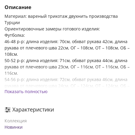
Описание
Материал: вареный трикотаж двухнить производства
Турции
Ориентировочные замеры готового изделия:
Футболка:
46-48 р-р: длина изделия: 70см, обхват рукава 42см, длина
рукава от плечевого шва 22см, ОГ – 108см, ОТ – 108см, OБ –
108см.
50-52 р-р: длина изделия: 71см, обхват рукава 44см, длина
рукава от плечевого шва 23см, ОГ – 116см, ОТ – 116см, OБ –
116см.
54-56 р-р: длина изделия: 72см, обхват рукава 46см, длина
рукава от плечевого шва 24см, ОГ – 124см, ОТ – 124см, OБ –
Показать полностью
124см.
58-60 р-р: длина изделия: 73см, обхват рукава 48см, длина
рукава от плечевого шва 25см, ОГ – 132см, ОТ – 132см, OБ –
Характеристики
132см.
62-64 р-р: длина изделия: 74см, обхват рукава 50см, длина
Коллекция
рукава от плечевого шва 26см, ОГ – 140см, ОТ – 140см, OБ –
Новинки
140см.