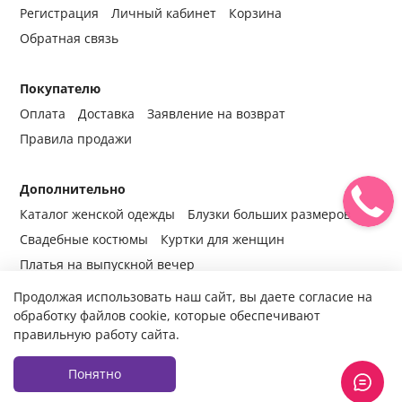
Регистрация
Личный кабинет
Корзина
Обратная связь
Покупателю
Оплата
Доставка
Заявление на возврат
Правила продажи
Дополнительно
Каталог женской одежды
Блузки больших размеров
Свадебные костюмы
Куртки для женщин
Платья на выпускной вечер
Продолжая использовать наш сайт, вы даете согласие на
обработку файлов cookie, которые обеспечивают
правильную работу сайта.
© 2014-2024 Все права защищены.
Интернет-магазин женской
одежды fabrika-mody.ru - официальный сайт компании «Фабрика
Моды» г. Москва.
Продажа женской одежды оптом и в розницу с
Понятно
доставкой во все регионы России.