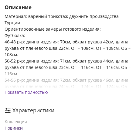
Описание
Материал: вареный трикотаж двухнить производства
Турции
Ориентировочные замеры готового изделия:
Футболка:
46-48 р-р: длина изделия: 70см, обхват рукава 42см, длина
рукава от плечевого шва 22см, ОГ – 108см, ОТ – 108см, OБ –
108см.
50-52 р-р: длина изделия: 71см, обхват рукава 44см, длина
рукава от плечевого шва 23см, ОГ – 116см, ОТ – 116см, OБ –
116см.
54-56 р-р: длина изделия: 72см, обхват рукава 46см, длина
рукава от плечевого шва 24см, ОГ – 124см, ОТ – 124см, OБ –
Показать полностью
124см.
58-60 р-р: длина изделия: 73см, обхват рукава 48см, длина
рукава от плечевого шва 25см, ОГ – 132см, ОТ – 132см, OБ –
Характеристики
132см.
62-64 р-р: длина изделия: 74см, обхват рукава 50см, длина
Коллекция
рукава от плечевого шва 26см, ОГ – 140см, ОТ – 140см, OБ –
Новинки
140см.