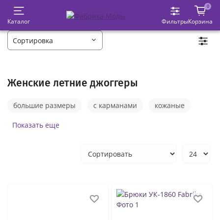
0
Каталог
Фильтры
Корзина
Женские летние джоггеры
большие размеры
с карманами
кожаные
спортивные
летние
на резинке
Показать еще