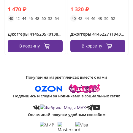
1 470 ₽
1 320 ₽
40
42
44
46
48
50
52
54
40
42
44
46
48
50
52
Джоггеры 4145235 (01387748354) Fabrika
Джоггеры 4145227 (1943339771) Fabrika
В корзину
В корзину
Покупай на маркетплейсах вместе с нами
Подпишись и следи за новинками в социальных сетях
Оплачивай покупки удобным способом