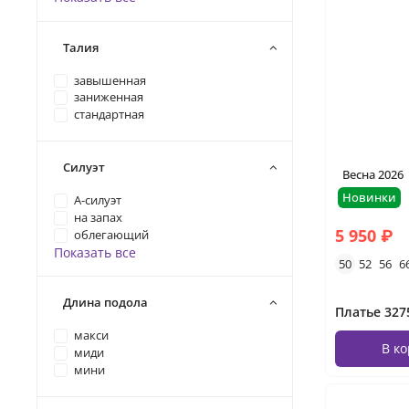
Талия
завышенная
заниженная
стандартная
Силуэт
Весна 2026
Новинки
А-силуэт
на запах
5 950 ₽
облегающий
Показать все
50
52
56
6
Длина подола
Платье 327
макси
В к
миди
мини