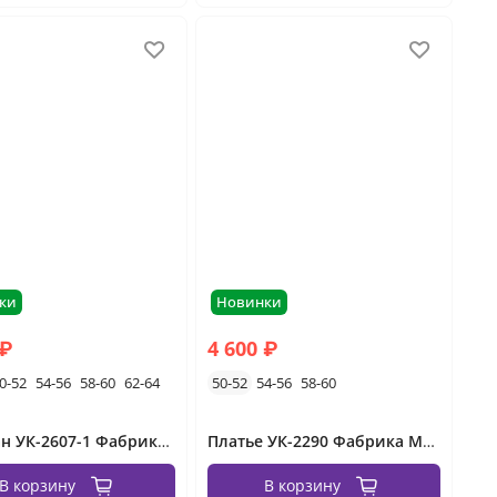
ки
Новинки
 ₽
4 600 ₽
0-52
54-56
58-60
62-64
50-52
54-56
58-60
Сарафан УК-2607-1 Фабрика Моды
Платье УК-2290 Фабрика Моды
В корзину
В корзину