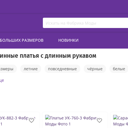
 БОЛЬШИХ РАЗМЕРОВ
НОВИНКИ
инные платья с длинным рукавом
азмеры
летние
повседневные
чёрные
белые
тёплые
красные
длинные платья вечерние
пла
ще