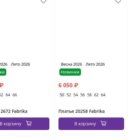
2026
Лето 2026
Весна 2026
Лето 2026
ки
Новинки
 ₽
6 050 ₽
62
64
66
50
52
54
56
58
62
64
 2672 Fabrika
Платье 20258 Fabrika
В корзину
В корзину