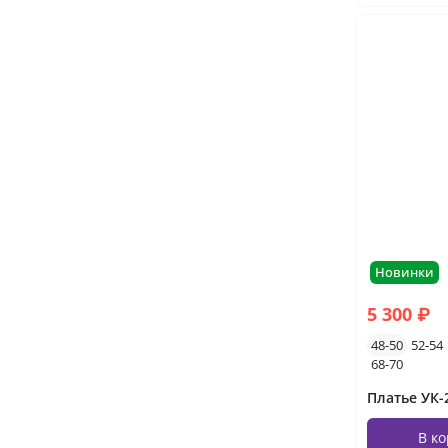
Новинки
5 300 ₽
48-50
52-54
68-70
В к