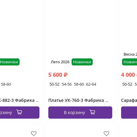
Весна 
Новинки
Лето 2026
Новинки
Новин
5 600 ₽
4 000
58-60
50-52
54-56
58-60
62-64
50-52
5
Сарафан УК-882-3 Фабрика Моды
Платье УК-760-3 Фабрика Моды
орзину
В корзину