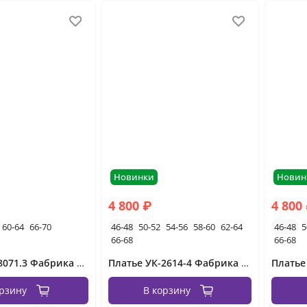
Новинки
Новин
4 800 ₽
4 800
60-64
66-70
46-48
50-52
54-56
58-60
62-64
46-48
5
66-68
66-68
Платье УК-8071.3 Фабрика Моды
Платье УК-2614-4 Фабрика Моды
орзину
В корзину