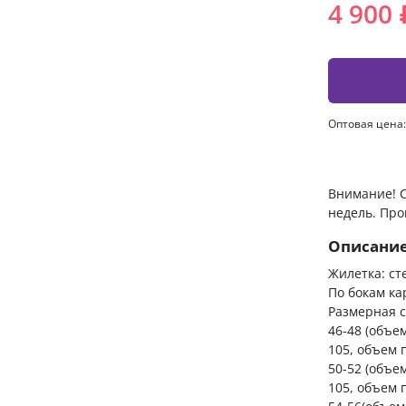
4 900 
Оптовая цена:
Внимание! С
недель. Про
Описани
Жилетка: ст
По бокам к
Размерная с
46-48 (объе
105, объем 
50-52 (объе
105, объем 