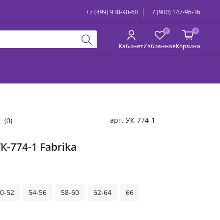
+7 (499) 938-90-60
+7 (900) 147-96-36
0
0
Кабинет
Избранное
Корзина
арт.
УК-774-1
(0)
К-774-1 Fabrika
0-52
54-56
58-60
62-64
66