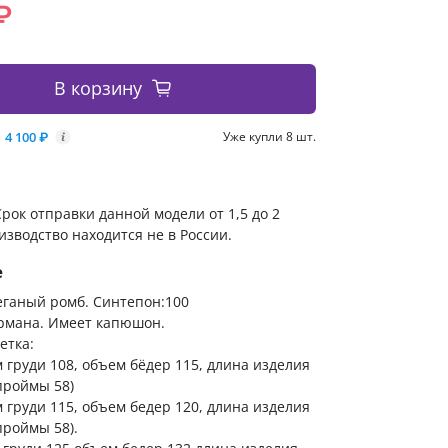
₽
В корзину
4 100 ₽
Уже купли 8 шт.
i
рок отправки данной модели от 1,5 до 2
изводство находится не в России.
е
еганый ромб. Синтепон:100
армана. Имеет капюшон.
етка:
м груди 108, объем бёдер 115, длина изделия
проймы 58)
м груди 115, объем бедер 120, длина изделия
проймы 58).