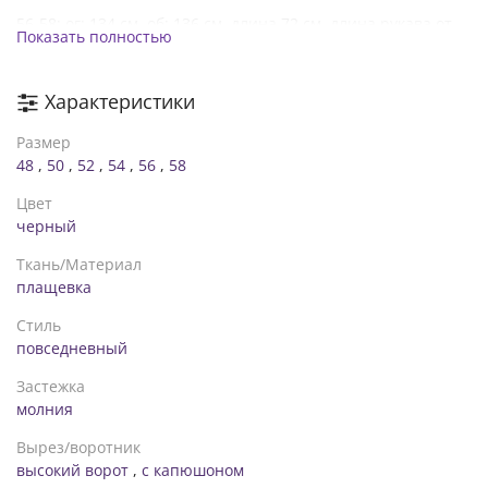
56-58: ог: 134 см, об: 136 см, длина 72 см, длина рукава от
Показать полностью
горловины: 42 см
Характеристики
Размер
48
,
50
,
52
,
54
,
56
,
58
Цвет
черный
Ткань/Материал
плащевка
Стиль
повседневный
Застежка
молния
Вырез/воротник
высокий ворот
,
с капюшоном