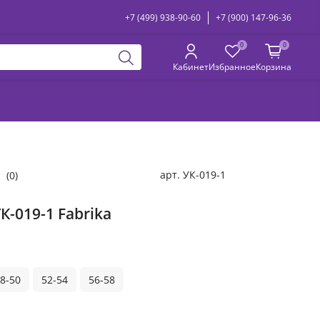
+7 (499) 938-90-60
+7 (900) 147-96-36
0
0
Кабинет
Избранное
Корзина
арт.
УК-019-1
(0)
К-019-1 Fabrika
8-50
52-54
56-58