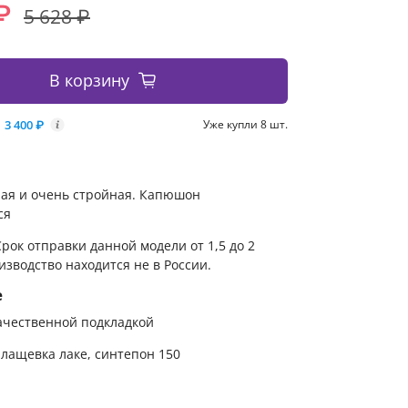
₽
5 628 ₽
В корзину
3 400 ₽
Уже купли 8 шт.
i
лая и очень стройная. Капюшон
ся
рок отправки данной модели от 1,5 до 2
изводство находится не в России.
е
ачественной подкладкой
лащевка лаке, синтепон 150