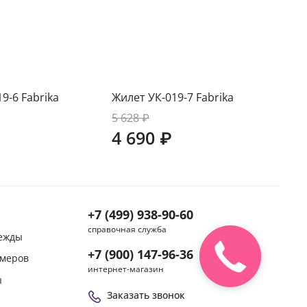
9-6 Fabrika
Жилет УК-019-7 Fabrika
Жил
5 628 ₽
5 6
4 690 ₽
4 
+7 (499) 938-90-60
справочная служба
дежды
+7 (900) 147-96-36
змеров
интернет-магазин
ы
Заказать звонок