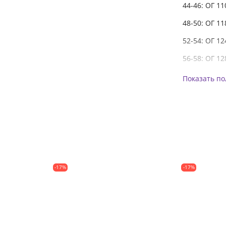
44-46: ОГ 11
48-50: ОГ 11
52-54: ОГ 12
56-58: ОГ 12
Показать п
-17%
-17%