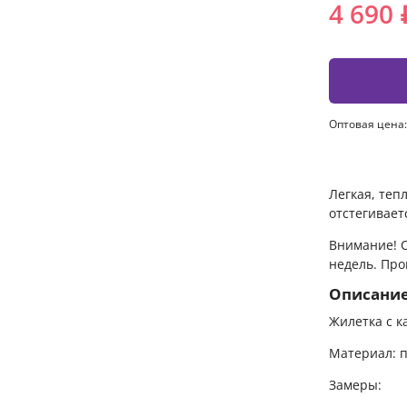
4 690 
Оптовая цена:
Легкая, теп
отстегивает
Внимание! С
недель. Про
Описани
Жилетка с к
Материал: п
Замеры: