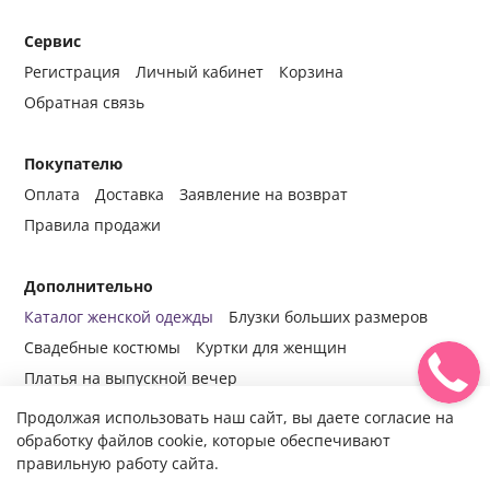
Сервис
Регистрация
Личный кабинет
Корзина
Обратная связь
Покупателю
Оплата
Доставка
Заявление на возврат
Правила продажи
Дополнительно
Каталог женской одежды
Блузки больших размеров
Свадебные костюмы
Куртки для женщин
Платья на выпускной вечер
Продолжая использовать наш сайт, вы даете согласие на
обработку файлов cookie, которые обеспечивают
правильную работу сайта.
© 2014-2024 Все права защищены.
Интернет-магазин женской
одежды fabrika-mody.ru - официальный сайт компании «Фабрика