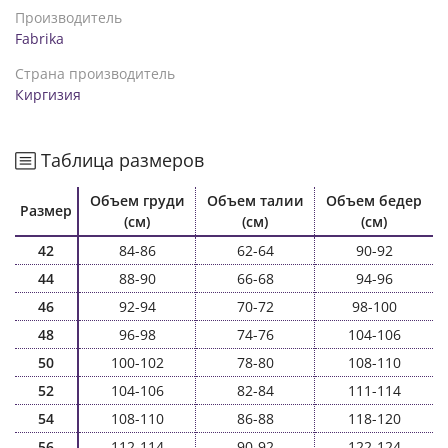
Производитель
Fabrika
Страна производитель
Киргизия
Таблица размеров
Объем груди
Объем талии
Объем бедер
Размер
(см)
(см)
(см)
42
84-86
62-64
90-92
44
88-90
66-68
94-96
46
92-94
70-72
98-100
48
96-98
74-76
104-106
50
100-102
78-80
108-110
52
104-106
82-84
111-114
54
108-110
86-88
118-120
56
112-114
90-92
122-124