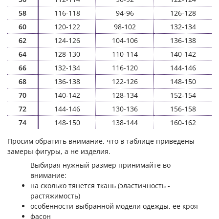
58
116-118
94-96
126-128
60
120-122
98-102
132-134
62
124-126
104-106
136-138
64
128-130
110-114
140-142
66
132-134
116-120
144-146
68
136-138
122-126
148-150
70
140-142
128-134
152-154
72
144-146
130-136
156-158
74
148-150
138-144
160-162
Просим обратить внимание, что в таблице приведены
замеры фигуры, а не изделия.
Выбирая нужный размер принимайте во
внимание:
на сколько тянется ткань (эластичность -
растяжимость)
особенности выбранной модели одежды, ее кроя
фасон