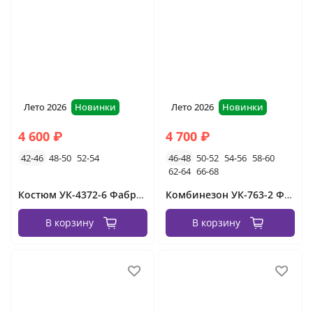
длинные платья в пол
юбки кожаные
костюмы женские с пиджаком
Лето 2026
Новинки
Лето 2026
Новинки
4 600 ₽
4 700 ₽
42-46
48-50
52-54
46-48
50-52
54-56
58-60
62-64
66-68
Костюм УК-4372-6 Фабрика Моды
Комбинезон УК-763-2 Фабрика Моды
В корзину
В корзину