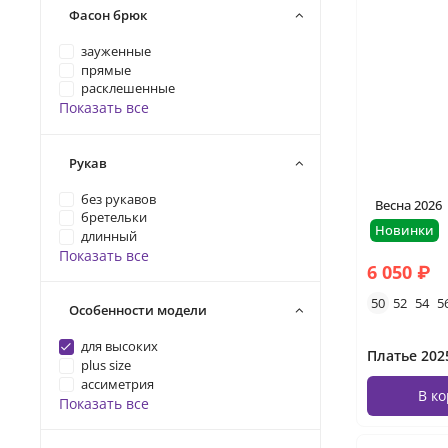
Фасон брюк
зауженные
прямые
расклешенные
Показать все
Рукав
без рукавов
Весна 2026
бретельки
Новинки
длинный
Показать все
6 050 ₽
50
52
54
5
Особенности модели
для высоких
Платье 202
plus size
ассиметрия
В к
Показать все