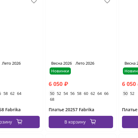
Лето 2026
Весна 2026
Лето 2026
Весна 
Новинки
Новин
6 050 ₽
6 050
6
58
62
64
50
52
54
56
58
60
62
64
66
50
52
68
58 Fabrika
Платье 20257 Fabrika
Платье
орзину
В корзину