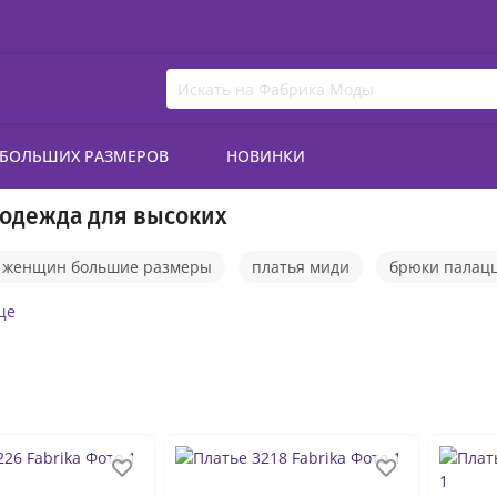
 БОЛЬШИХ РАЗМЕРОВ
НОВИНКИ
одежда для высоких
я женщин большие размеры
платья миди
брюки палац
сокой посадкой
демисезонные куртки
блузки больших
ще
остюмы летние
пуховики зимние
спортивные костюмы 
нские с пиджаком