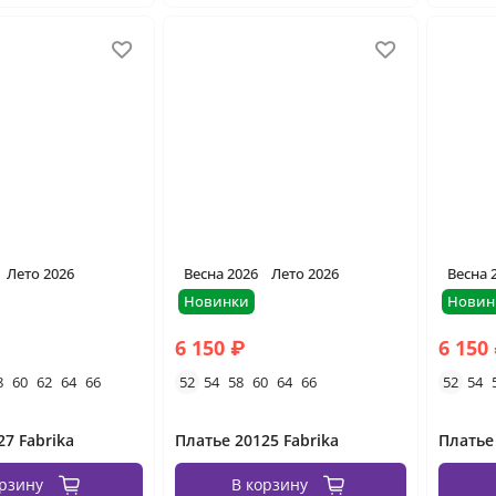
Лето 2026
Весна 2026
Лето 2026
Весна 
Новинки
Новин
6 150 ₽
6 150
8
60
62
64
66
52
54
58
60
64
66
52
54
27 Fabrika
Платье 20125 Fabrika
Платье
орзину
В корзину