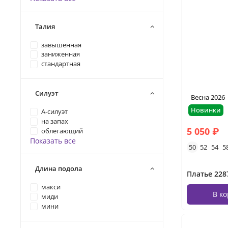
Талия
завышенная
заниженная
стандартная
Силуэт
Весна 2026
Новинки
А-силуэт
на запах
5 050 ₽
облегающий
Показать все
50
52
54
5
Длина подола
Платье 228
макси
В к
миди
мини