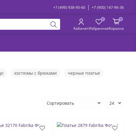
+7 (499) 938-90-60
+7 (900) 147-96-36
0
0
Кабинет
Избранное
Корзина
цо
костюмы с брюками
черные платья
 размеров
платья летние
женские
длинные платья в пол
юбки кожаные