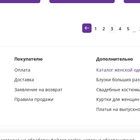
1
2
3
4
5
…
Покупателю
Дополнительно
Оплата
Каталог женской о
Доставка
Блузки больших ра
Заявление на возврат
Свадебные костюм
Правила продажи
Куртки для женщин
Платья на выпускн
Подпишись и следи за новинками в социальных сетях