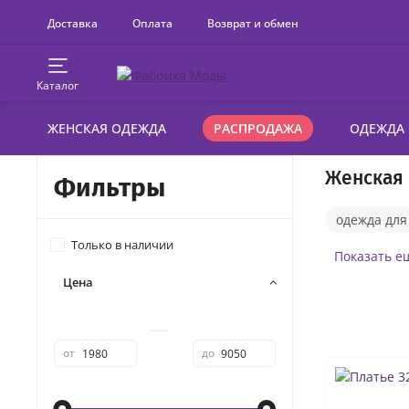
Доставка
Оплата
Возврат и обмен
Каталог
ЖЕНСКАЯ ОДЕЖДА
РАСПРОДАЖА
ОДЕЖДА
Женская 
Фильтры
одежда дл
Только в наличии
брюки с вы
Показать е
Цена
женские к
костюмы же
—
от
до