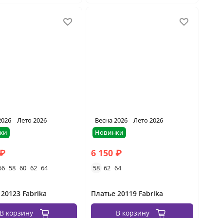
2026
Лето 2026
Весна 2026
Лето 2026
ки
Новинки
 ₽
6 150 ₽
56
58
60
62
64
58
62
64
 20123 Fabrika
Платье 20119 Fabrika
В корзину
В корзину