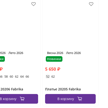
2026
Лето 2026
Весна 2026
Лето 2026
ки
Новинки
 ₽
5 650 ₽
56
58
60
62
64
66
52
62
 20206 Fabrika
Платье 20205 Fabrika
В корзину
В корзину