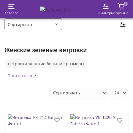
0
Каталог
Фильтры
Корзина
Женские зеленые ветровки
ветровки женские большие размеры
ветровки с капюшоном
удлиненные
летние
Показать еще
белые
спортивные
черные
осенние
ветровки из хлопка