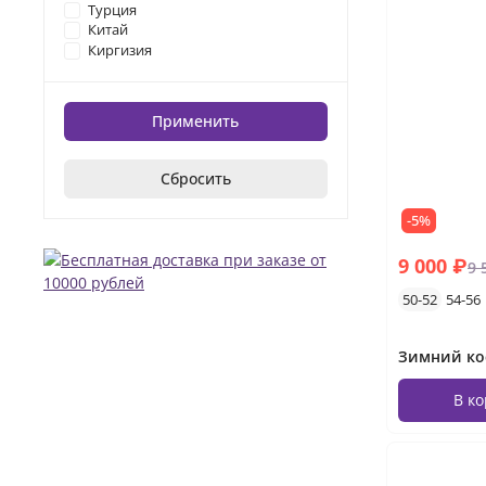
Турция
Китай
Киргизия
Применить
Сбросить
-5%
9 000 ₽
9 
50-52
54-56
В к