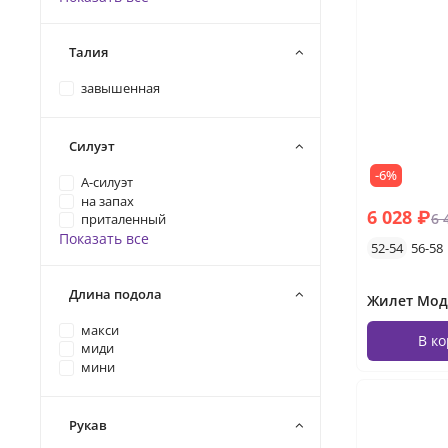
Талия
завышенная
Силуэт
-6%
А-силуэт
на запах
6 028 ₽
6 
приталенный
Показать все
52-54
56-58
Длина подола
Жилет Моде
макси
В к
миди
мини
Рукав