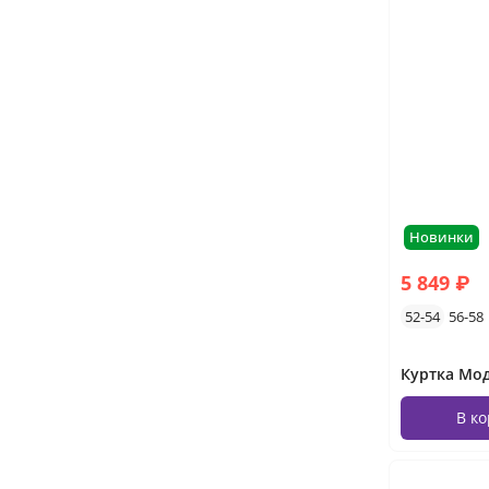
Новинки
5 849 ₽
52-54
56-58
Куртка Мод
В к