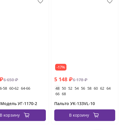
-17%
 ₽
5 148 ₽
6 650 ₽
6 178 ₽
6-58
60-62
64-66
48
50
52
54
56
58
60
62
64
66
68
 Модель УГ-1170-2
Пальто УК-133VL-10
В корзину
В корзину