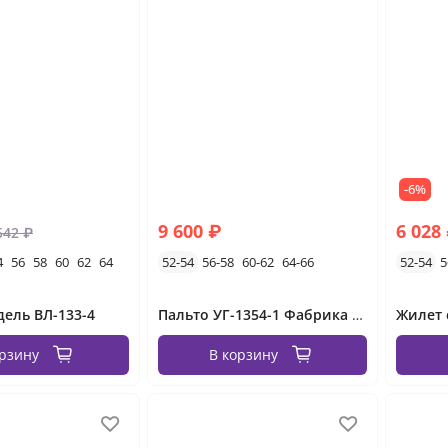
-6%
9 600 ₽
6 028
542 ₽
4
56
58
60
62
64
52-54
56-58
60-62
64-66
52-54
5
ель ВЛ-133-4
Пальто УГ-1354-1 Фабрика Моды
орзину
В корзину