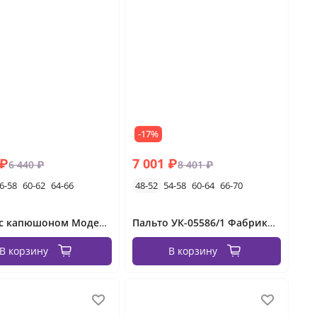
-17%
 ₽
7 001 ₽
6 440 ₽
8 401 ₽
6-58
60-62
64-66
48-52
54-58
60-64
66-70
Жилет с капюшоном Модель УГ-1277
Пальто УК-05586/1 Фабрика Моды
В корзину
В корзину