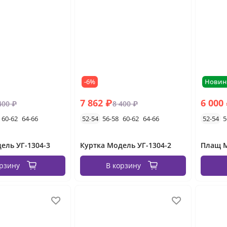
-6%
Новин
7 862 ₽
6 000
400 ₽
8 400 ₽
60-62
64-66
52-54
56-58
60-62
64-66
52-54
5
ель УГ-1304-3
Куртка Модель УГ-1304-2
Плащ М
орзину
В корзину