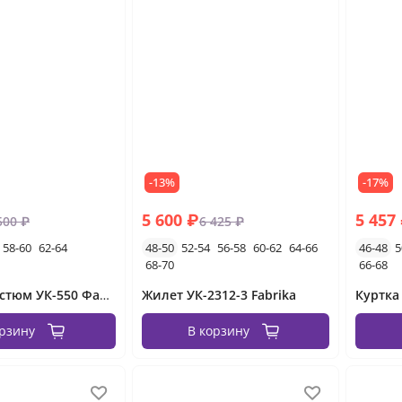
-13%
-17%
5 600 ₽
5 457
500 ₽
6 425 ₽
58-60
62-64
48-50
52-54
56-58
60-62
64-66
46-48
5
68-70
66-68
Зимний костюм УК-550 Фабрика Моды
Жилет УК-2312-3 Fabrika
Куртка 
орзину
В корзину