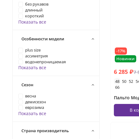
без рукавов
длинный
короткий
Показать все
Особенности модели
plus size
-17%
ассиметрия
Новинки
водонепроницаемая
Показать все
6 285 ₽
7 
48
50
52
5
Сезон
66
весна
Пальто Мод
демисезон
еврозима
В к
Показать все
Страна производитель