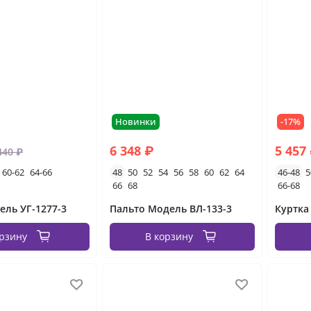
Новинки
-17%
6 348 ₽
5 457
440 ₽
60-62
64-66
48
50
52
54
56
58
60
62
64
46-48
5
66
68
66-68
ль УГ-1277-3
Пальто Модель ВЛ-133-3
Куртка 
орзину
В корзину