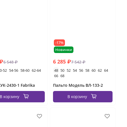
-17%
Новинки
 ₽
6 285 ₽
6 548 ₽
7 542 ₽
0-52
54-56
58-60
62-64
48
50
52
54
56
58
60
62
64
66
68
УК-2430-1 Fabrika
Пальто Модель ВЛ-133-2
В корзину
В корзину