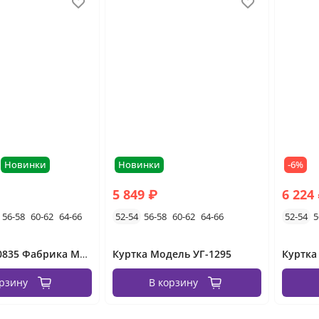
Новинки
Новинки
-6%
5 849 ₽
6 224
56-58
60-62
64-66
52-54
56-58
60-62
64-66
52-54
5
Куртка УК-0835 Фабрика Моды
Куртка Модель УГ-1295
Куртка
орзину
В корзину