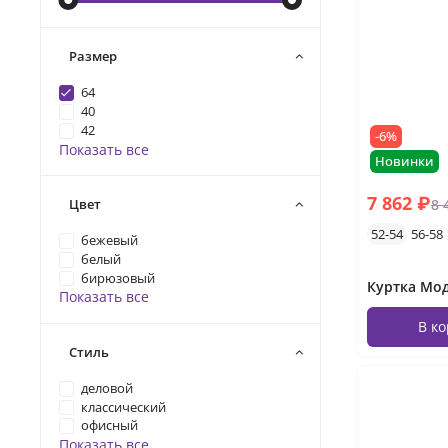
Размер
64
40
42
-6%
Показать все
Новинки
7 862 ₽
8 
Цвет
52-54
56-58
бежевый
белый
бирюзовый
Куртка Мод
Показать все
В к
Стиль
деловой
классический
офисный
Показать все