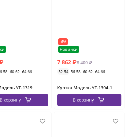
-6%
ки
Новинки
 ₽
7 862 ₽
8 400 ₽
6-58
60-62
64-66
52-54
56-58
60-62
64-66
одель УГ-1319
Куртка Модель УГ-1304-1
В корзину
В корзину