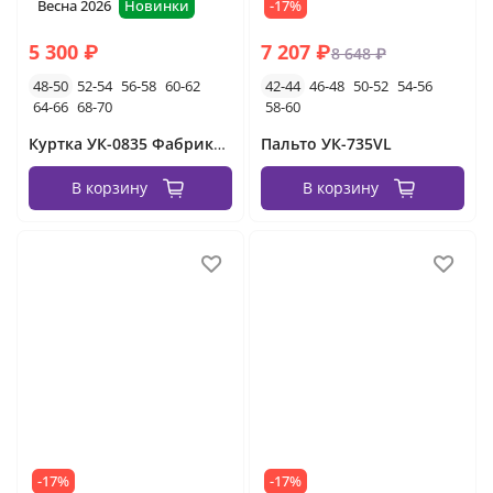
Весна 2026
Новинки
-17%
5 300 ₽
7 207 ₽
8 648 ₽
48-50
52-54
56-58
60-62
42-44
46-48
50-52
54-56
64-66
68-70
58-60
Куртка УК-0835 Фабрика Моды
Пальто УК-735VL
В корзину
В корзину
-17%
-17%