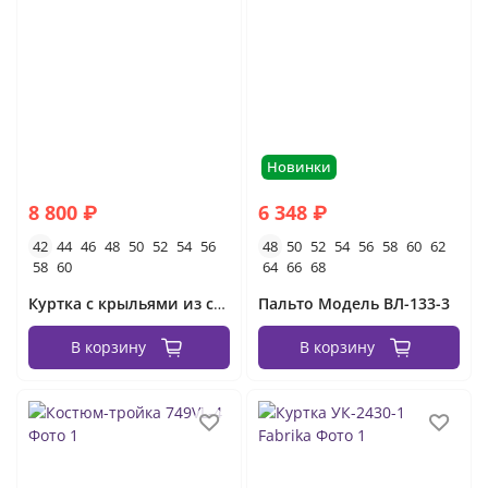
Новинки
8 800 ₽
6 348 ₽
42
44
46
48
50
52
54
56
48
50
52
54
56
58
60
62
58
60
64
66
68
Куртка с крыльями из страз 4/12-1
Пальто Модель ВЛ-133-3
В корзину
В корзину