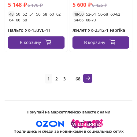
5 148 ₽
5 600 ₽
6 178 ₽
6 425 ₽
48
50
52
54
56
58
60
62
48-50
52-54
56-58
60-62
64
66
68
64-66
68-70
Пальто УК-133VL-11
Жилет УК-2312-1 Fabrika
В корзину
В корзину
1
2
3
68
…
Покупай на маркетплейсах вместе с нами
Подпишись и следи за новинками в социальных сетях