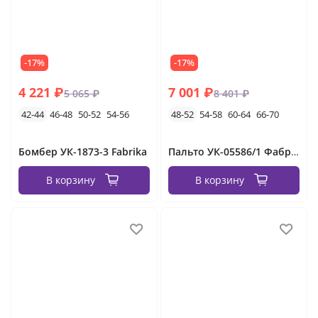
-17%
-17%
4 221 ₽
7 001 ₽
5 065 ₽
8 401 ₽
42-44
46-48
50-52
54-56
48-52
54-58
60-64
66-70
Бомбер УК-1873-3 Fabrika
Пальто УК-05586/1 Фабрика Моды
В корзину
В корзину