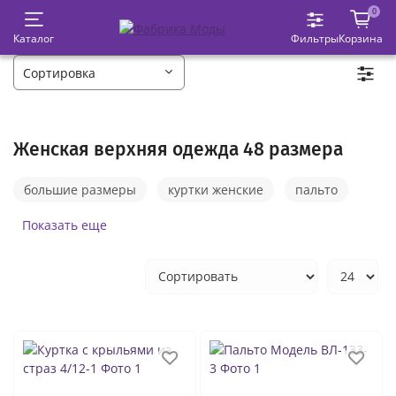
0
Каталог
Фильтры
Корзина
Женская верхняя одежда 48 размера
большие размеры
куртки женские
пальто
пуховики
зимние костюмы
зимние куртки
Показать еще