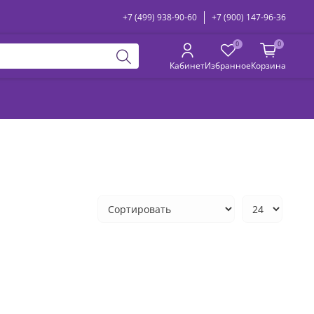
+7 (499) 938-90-60
+7 (900) 147-96-36
0
0
Кабинет
Избранное
Корзина