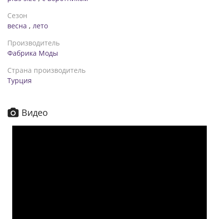
Сезон
весна
,
лето
Производитель
Фабрика Моды
Страна производитель
Турция
Видео