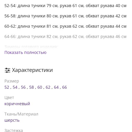
52-54: длина туники 79 см, рукав 61 см, обхват рукава 40 см
56-58: длина туники 80 см, рукав 61 см, обхват рукава 42 см
60-62: длина туники 81 см, рукав 62 см, обхват рукава 44 см
64-66: длина туники 82 см, рукав 62 см, обхват рукава 46 см
Замеры готового изделия:
Показать полностью
52-54: ОГ 118 ОТ 116 ОБ 120
56-58: ОГ 126 ОТ 124 ОБ 128
Характеристики
60-62: ОГ 134 ОТ 132 ОБ 136
Размер
52
,
54
,
56
,
58
,
60
,
62
,
64
,
66
64-66: ОГ 142 ОТ 140 ОБ 144
Цвет
коричневый
Ткань/Материал
шерсть
Застежка