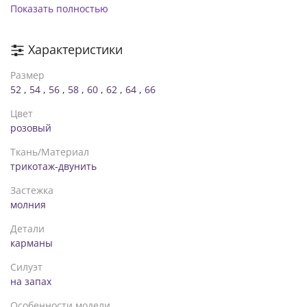
Показать полностью
от горловины 75см, ог - 140см, от - 140см, об - 142см.
Рекомендации по уходу: деликатная стирка *замеры могут
отличаться от указанных на +-2см в зависимости от
Характеристики
особенностей ткани, техническим особенностям пошива,
степенью усадки ткани **в зависимости от цветопередачи
Размер
вашего монитора, оттенок изделия может немного
52
,
54
,
56
,
58
,
60
,
62
,
64
,
66
отличаться ***в зависимости от партии фурнитура в
изделии может меняться
Цвет
розовый
Ткань/Материал
трикотаж-двунить
Застежка
молния
Детали
карманы
Силуэт
на запах
Особенности модели