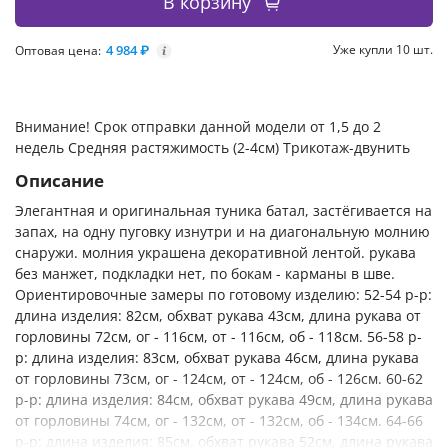
В корзину
4 984 ₽
Уже купли 10 шт.
Оптовая цена:
i
Внимание! Срок отправки данной модели от 1,5 до 2
недель Средняя растяжимость (2-4см) Трикотаж-двунить
Описание
Элегантная и оригинальная туника батал, застёгивается на
запах, на одну пуговку изнутри и на диагональную молнию
снаружи. молния украшена декоративной лентой. рукава
без манжет, подкладки нет, по бокам - карманы в шве.
Ориентировочные замеры по готовому изделию: 52-54 р-р:
длина изделия: 82см, обхват рукава 43см, длина рукава от
горловины 72см, ог - 116см, от - 116см, об - 118см. 56-58 р-
р: длина изделия: 83см, обхват рукава 46см, длина рукава
от горловины 73см, ог - 124см, от - 124см, об - 126см. 60-62
р-р: длина изделия: 84см, обхват рукава 49см, длина рукава
от горловины 74см, ог - 132см, от - 132см, об - 134см. 64-66
р-р: длина изделия: 85см, обхват рукава 52см, длина рукава