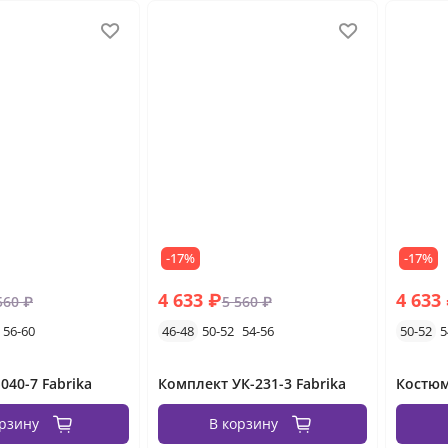
-17%
-17%
4 633 ₽
4 633
560 ₽
5 560 ₽
56-60
46-48
50-52
54-56
50-52
5
040-7 Fabrika
Комплект УК-231-3 Fabrika
Костюм
орзину
В корзину