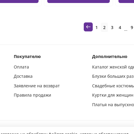
1
2
3
4
9
…
Покупателю
Дополнительно
Оплата
Каталог женской о
Доставка
Блузки больших ра
Заявление на возврат
Свадебные костюм
Правила продажи
Куртки для женщин
Платья на выпускн
Подпишись и следи за новинками в социальных сетях