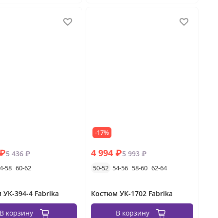
-17%
 ₽
4 994 ₽
5 436 ₽
5 993 ₽
4-58
60-62
50-52
54-56
58-60
62-64
 УК-394-4 Fabrika
Костюм УК-1702 Fabrika
В корзину
В корзину