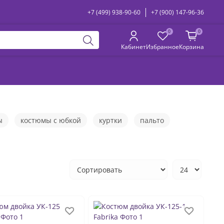
+7 (499) 938-90-60
+7 (900) 147-96-36
0
0
Кабинет
Избранное
Корзина
ы
костюмы с юбкой
куртки
пальто