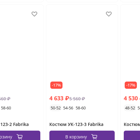
-17%
-17%
4 633 ₽
4 530
560 ₽
5 560 ₽
58-60
50-52
54-56
58-60
48-52
5
123-2 Fabrika
Костюм УК-123-3 Fabrika
Костюм
орзину
В корзину