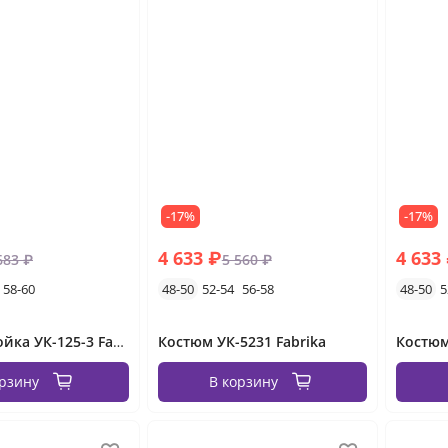
-17%
-17%
4 633 ₽
4 633
683 ₽
5 560 ₽
58-60
48-50
52-54
56-58
48-50
5
Костюм двойка УК-125-3 Fabrika
Костюм УК-5231 Fabrika
Костюм
орзину
В корзину