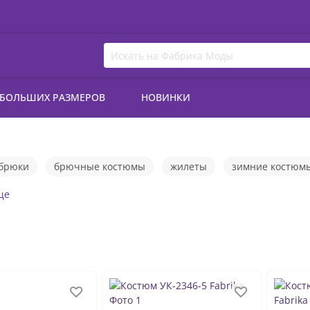
 БОЛЬШИХ РАЗМЕРОВ
НОВИНКИ
брюки
брючные костюмы
жилеты
зимние костюм
платья
рубашки
туники
юбки
ще