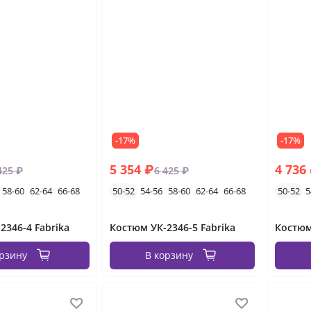
-17%
-17%
5 354 ₽
4 736
425 ₽
6 425 ₽
58-60
62-64
66-68
50-52
54-56
58-60
62-64
66-68
50-52
5
2346-4 Fabrika
Костюм УК-2346-5 Fabrika
орзину
В корзину