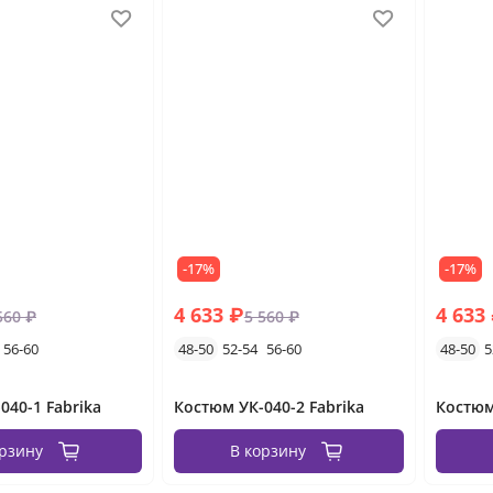
-17%
-17%
4 633 ₽
4 633
560 ₽
5 560 ₽
56-60
48-50
52-54
56-60
48-50
5
040-1 Fabrika
Костюм УК-040-2 Fabrika
Костюм
орзину
В корзину