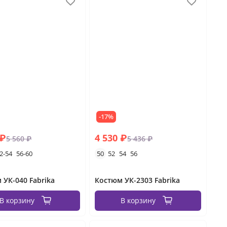
-17%
 ₽
4 530 ₽
5 560 ₽
5 436 ₽
2-54
56-60
50
52
54
56
 УК-040 Fabrika
Костюм УК-2303 Fabrika
В корзину
В корзину