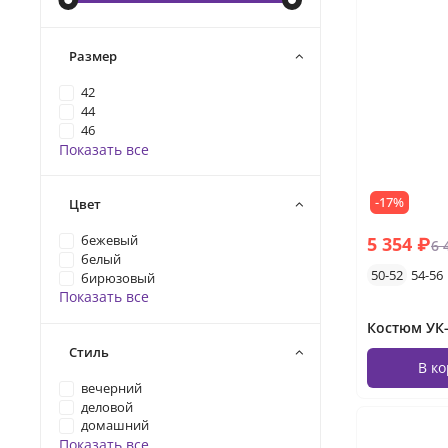
Размер
42
44
46
Показать все
-17%
Цвет
5 354 ₽
бежевый
6 
белый
50-52
54-56
бирюзовый
Показать все
Костюм УК-
Стиль
В к
вечерний
деловой
домашний
Показать все