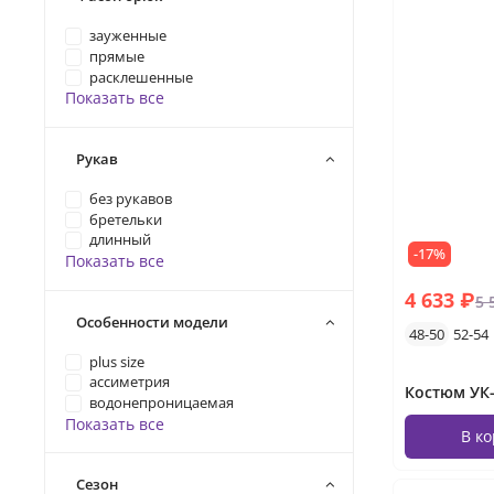
зауженные
прямые
расклешенные
Показать все
Рукав
без рукавов
бретельки
длинный
-17%
Показать все
4 633 ₽
5 
Особенности модели
48-50
52-54
plus size
ассиметрия
Костюм УК-
водонепроницаемая
Показать все
В к
Сезон