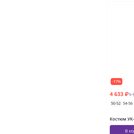
-17%
4 633 ₽
5 
50-52
54-56
Костюм УК-
В к