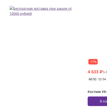
-17%
4 633 ₽
5 
48-50
52-54
Костюм УК-
В к