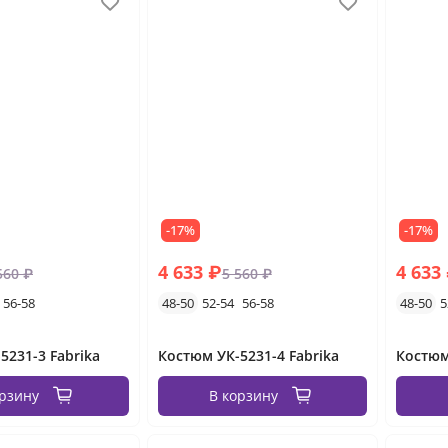
-17%
-17%
4 633 ₽
4 633
560 ₽
5 560 ₽
56-58
48-50
52-54
56-58
48-50
5
5231-3 Fabrika
Костюм УК-5231-4 Fabrika
Костюм
орзину
В корзину