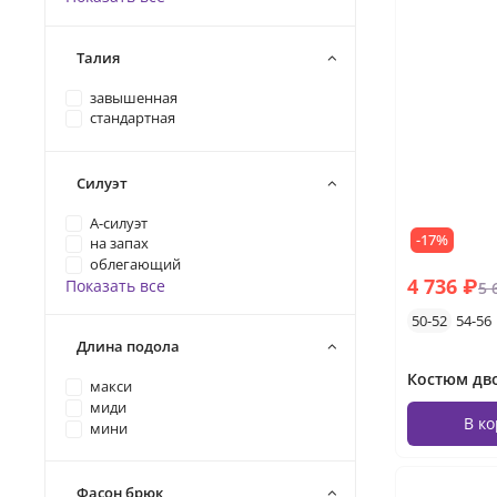
Талия
завышенная
стандартная
Силуэт
А-силуэт
-17%
на запах
облегающий
4 736 ₽
Показать все
5 
50-52
54-56
Длина подола
макси
миди
В к
мини
Фасон брюк