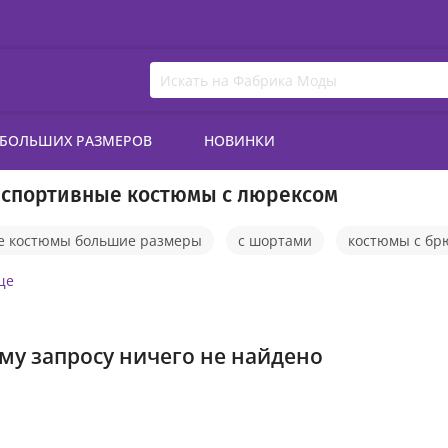
 БОЛЬШИХ РАЗМЕРОВ
НОВИНКИ
 спортивные костюмы с люрексом
е костюмы большие размеры
с шортами
костюмы с бр
е костюмы с капюшоном
трикотажные
спортивные ко
ще
на флисе
утепленные
розовые
оверсайз
зи
му запросу ничего не найдено
е костюмы с жилетом
спортивные костюмы женские на мо