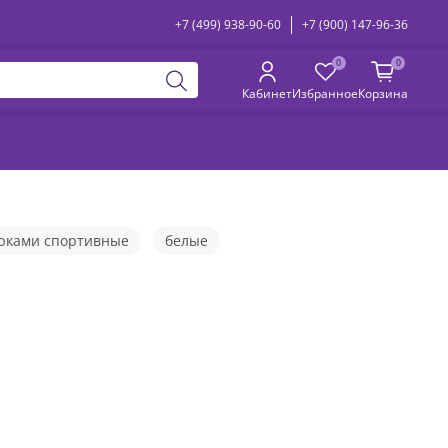
+7 (499) 938-90-60
+7 (900) 147-96-36
0
0
Кабинет
Избранное
Корзина
юками спортивные
белые
стюмы летние
красные
велюровые
с худи
мние
с начесом
лнии
спортивные костюмы тройка