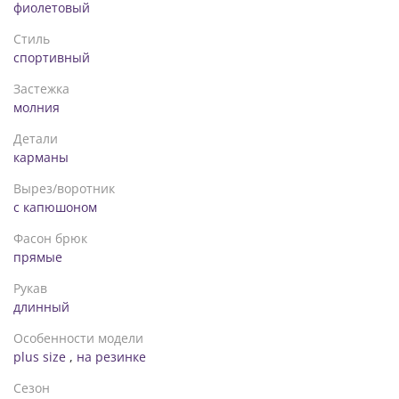
60-62: ОТ 96/130 ОБ 130. Длина штанов по внешнему шву:
фиолетовый
103 см. Длина брюк по внутреннему шву: 70 см
Стиль
64-66: ОТ 104/138 ОБ 138. Длина штанов по внешнему шву:
спортивный
104 см. Длина брюк по внутреннему шву: 69 см
Застежка
молния
Детали
карманы
Вырез/воротник
с капюшоном
Фасон брюк
прямые
Рукав
длинный
Особенности модели
plus size
,
на резинке
Сезон