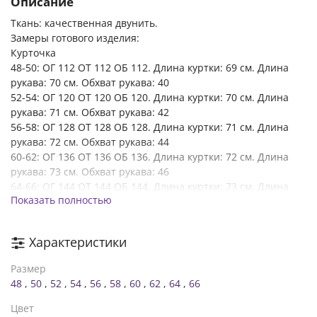
Описание
Ткань: качественная двунить.
Замеры готового изделия:
Курточка
48-50: ОГ 112 ОТ 112 ОБ 112. Длина куртки: 69 см. Длина
рукава: 70 см. Обхват рукава: 40
52-54: ОГ 120 ОТ 120 ОБ 120. Длина куртки: 70 см. Длина
рукава: 71 см. Обхват рукава: 42
56-58: ОГ 128 ОТ 128 ОБ 128. Длина куртки: 71 см. Длина
рукава: 72 см. Обхват рукава: 44
60-62: ОГ 136 ОТ 136 ОБ 136. Длина куртки: 72 см. Длина
рукава: 73 см. Обхват рукава: 46
64-66: ОГ 144 ОТ 144 ОБ 144. Длина куртки: 73 см. Длина
Показать полностью
рукава: 74 см. Обхват рукава: 48
Брюки:
48-50: ОТ 73/106 ОБ 106. Длина штанов по внешнему шву:
Характеристики
99 см. Длина брюк по внутреннему шву: 73 см
52-54: ОТ 80/114 ОБ 114. Длина штанов по внешнему шву:
Размер
100 см. Длина брюк по внутреннему шву: 72 см
48
,
50
,
52
,
54
,
56
,
58
,
60
,
62
,
64
,
66
56-58: ОТ 88/122 ОБ 122. Длина штанов по внешнему шву:
102 см. Длина брюк по внутреннему шву: 71 см
Цвет