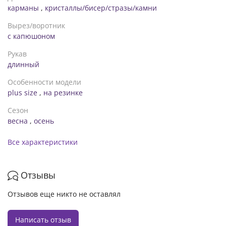
карманы
,
кристаллы/бисер/стразы/камни
Длина по наружному шву – 102 см.
Длина по внутреннему шву – 74 см.
Вырез/воротник
Объем бедер – 130 см.
с капюшоном
Рукав
длинный
Особенности модели
plus size
,
на резинке
Сезон
весна
,
осень
Все характеристики
Отзывы
Отзывов еще никто не оставлял
Написать отзыв