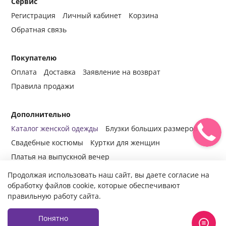
Сервис
Регистрация
Личный кабинет
Корзина
Обратная связь
Покупателю
Оплата
Доставка
Заявление на возврат
Правила продажи
Дополнительно
Каталог женской одежды
Блузки больших размеров
Свадебные костюмы
Куртки для женщин
Платья на выпускной вечер
Продолжая использовать наш сайт, вы даете согласие на
обработку файлов cookie, которые обеспечивают
правильную работу сайта.
© 2014-2024 Все права защищены.
Интернет-магазин женской
одежды fabrika-mody.ru - официальный сайт компании «Фабрика
Моды» г. Москва.
Продажа женской одежды оптом и в розницу с
Понятно
доставкой во все регионы России.