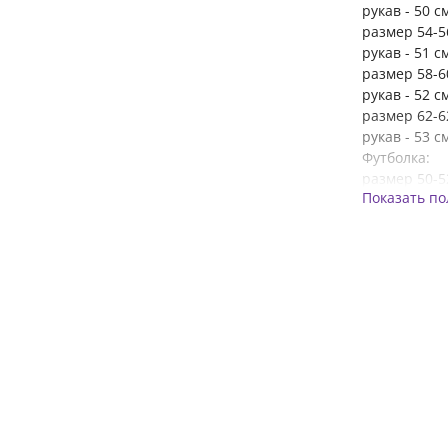
рукав - 50 с
размер 54-56
рукав - 51 с
размер 58-60
рукав - 52 с
размер 62-62
рукав - 53 с
Футболка:
размер 50-52
Показать п
размер 54-56
размер 58-60
размер 62-62
Брюки:
размер 50-52
размер 54-56
размер 58-60
размер 62-64