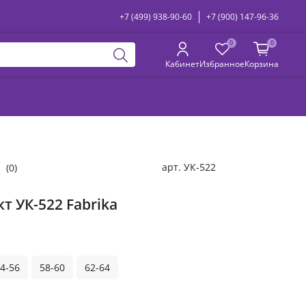
+7 (499) 938-90-60
+7 (900) 147-96-36
0
0
Кабинет
Избранное
Корзина
арт.
УК-522
(0)
т УК-522 Fabrika
4-56
58-60
62-64