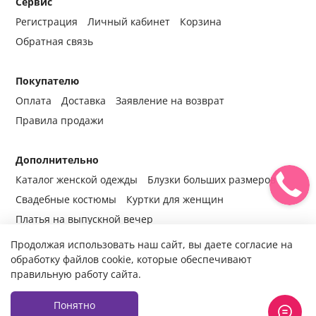
Сервис
Регистрация
Личный кабинет
Корзина
Обратная связь
Покупателю
Оплата
Доставка
Заявление на возврат
Правила продажи
Дополнительно
Каталог женской одежды
Блузки больших размеров
Свадебные костюмы
Куртки для женщин
Платья на выпускной вечер
Продолжая использовать наш сайт, вы даете согласие на
обработку файлов cookie, которые обеспечивают
правильную работу сайта.
© 2014-2024 Все права защищены.
Интернет-магазин женской
одежды fabrika-mody.ru - официальный сайт компании «Фабрика
Моды» г. Москва.
Продажа женской одежды оптом и в розницу с
Понятно
доставкой во все регионы России.