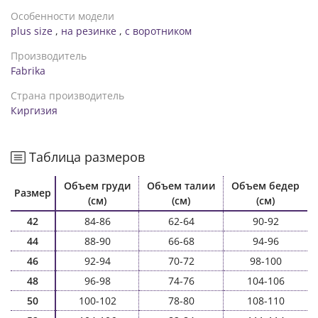
Особенности модели
plus size
,
на резинке
,
с воротником
Производитель
Fabrika
Страна производитель
Киргизия
Таблица размеров
Объем груди
Объем талии
Объем бедер
Размер
(см)
(см)
(см)
42
84-86
62-64
90-92
44
88-90
66-68
94-96
46
92-94
70-72
98-100
48
96-98
74-76
104-106
50
100-102
78-80
108-110