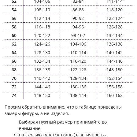
52
104-106
82-84
111-114
54
108-110
86-88
118-120
56
112-114
90-92
122-124
58
116-118
94-96
126-128
60
120-122
98-102
132-134
62
124-126
104-106
136-138
64
128-130
110-114
140-142
66
132-134
116-120
144-146
68
136-138
122-126
148-150
70
140-142
128-134
152-154
72
144-146
130-136
156-158
74
148-150
138-144
160-162
Просим обратить внимание, что в таблице приведены
замеры фигуры, а не изделия.
Выбирая нужный размер принимайте во
внимание:
на сколько тянется ткань (эластичность -