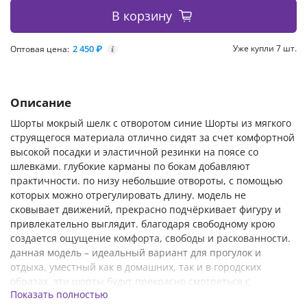
В корзину
2 450 ₽
Уже купли 7 шт.
Оптовая цена:
i
Описание
Шорты мокрый шелк с отворотом синие Шорты из мягкого
струящегося материала отлично сидят за счет комфортной
высокой посадки и эластичной резинки на поясе со
шлевками. глубокие карманы по бокам добавляют
практичности. по низу небольшие отвороты, с помощью
которых можно отрегулировать длину. модель не
сковывает движений, прекрасно подчёркивает фигуру и
привлекательно выглядит. благодаря свободному крою
создается ощущение комфорта, свободы и раскованности.
данная модель – идеальный вариант для прогулок и
отдыха, уместный как в домашних, так и в городских
образах. эти шорты будут прекрасно смотреться с
Показать полностью
кроссовками, кедами и даже туфлями. Параметры модели: