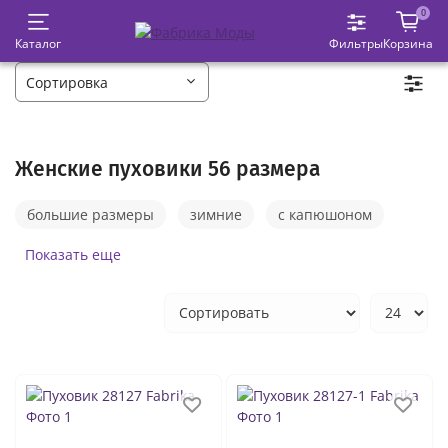
0
Каталог
Фильтры
Корзина
Женские пуховики 56 размера
большие размеры
зимние
с капюшоном
с мехом
длинные
Показать еще