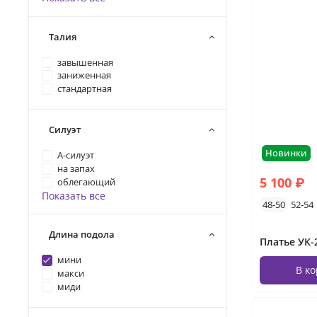
Талия
завышенная
заниженная
стандартная
Силуэт
Новинки
А-силуэт
на запах
5 100 ₽
облегающий
Показать все
48-50
52-54
Длина подола
мини
В к
макси
миди