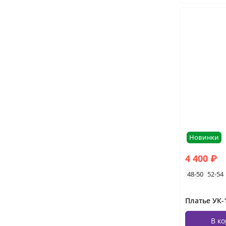
Новинки
4 400 ₽
48-50
52-54
В к