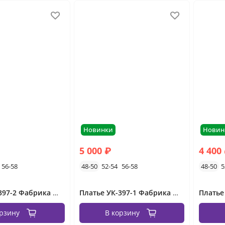
Новинки
Новин
5 000 ₽
4 400
56-58
48-50
52-54
56-58
48-50
5
Платье УК-397-2 Фабрика Моды
Платье УК-397-1 Фабрика Моды
орзину
В корзину