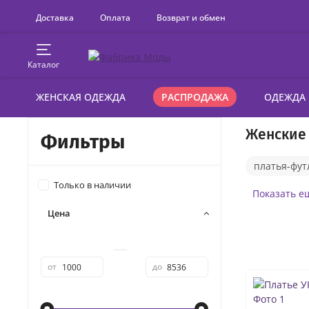
Доставка
Оплата
Возврат и обмен
Каталог
ЖЕНСКАЯ ОДЕЖДА
РАСПРОДАЖА
ОДЕЖДА
Женские 
Фильтры
платья-фут
Только в наличии
платья на 
Показать е
Цена
со шлейфо
платья дел
—
от
до
трикотажн
платья бо