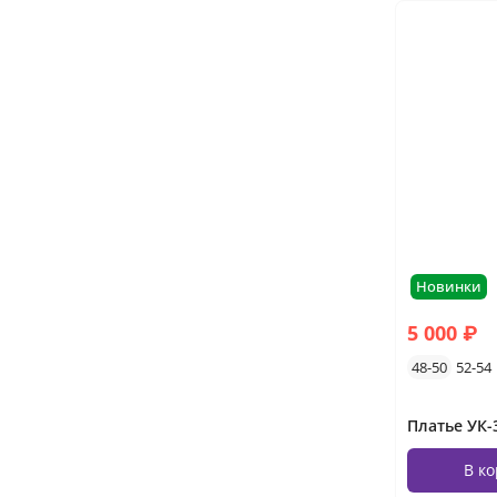
Новинки
5 000 ₽
48-50
52-54
В к