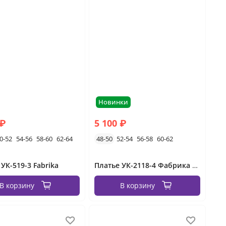
Новинки
 ₽
5 100 ₽
0-52
54-56
58-60
62-64
48-50
52-54
56-58
60-62
УК-519-3 Fabrika
Платье УК-2118-4 Фабрика Моды
В корзину
В корзину