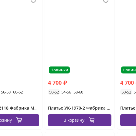
Новинки
Новин
4 700 ₽
4 700
56-58
60-62
50-52
54-56
58-60
50-52
5
Платье УК-2118 Фабрика Моды
Платье УК-1970-2 Фабрика Моды
орзину
В корзину