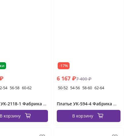
ки
-17%
 ₽
6 167 ₽
7 400 ₽
2-54
56-58
60-62
50-52
54-56
58-60
62-64
Платье УК-2118-1 Фабрика Моды
Платье УК-594-4 Фабрика Моды
В корзину
В корзину