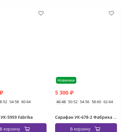
Новинки
 ₽
5 300 ₽
8-52
54-58
60-64
46-48
50-52
54-56
58-60
62-64
 УК-5959 Fabrika
Сарафан УК-678-2 Фабрика Моды
В корзину
В корзину