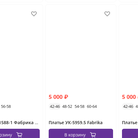
5 000 ₽
5 000
56-58
42-46
48-52
54-58
60-64
42-46
4
Платье УК-1588-1 Фабрика Моды
Платье УК-5959.5 Fabrika
Платье
орзину
В корзину