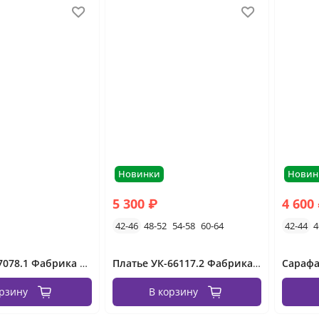
Новинки
Новин
5 300 ₽
4 600
42-46
48-52
54-58
60-64
42-44
4
Платье УК-7078.1 Фабрика Моды
Платье УК-66117.2 Фабрика Моды
орзину
В корзину