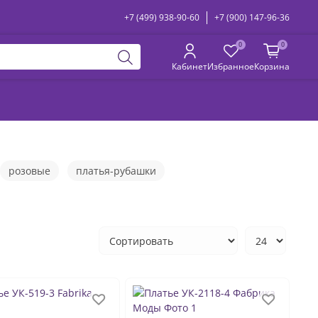
+7 (499) 938-90-60
+7 (900) 147-96-36
0
0
Кабинет
Избранное
Корзина
розовые
платья-рубашки
айки
со спущенными плечами
платья-худи
с длинным рукавом
оверсайз
кружевные
ции
новогодние
без рукавов
на свадьбу
ты
сарафаны женские