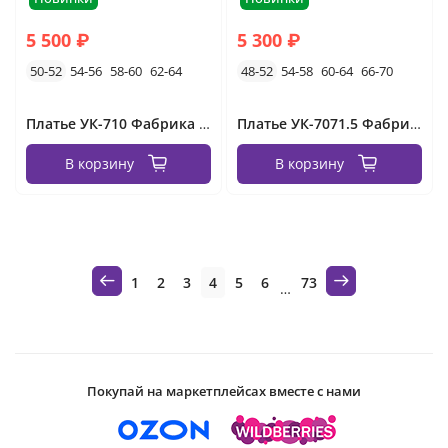
5 500 ₽
5 300 ₽
50-52
54-56
58-60
62-64
48-52
54-58
60-64
66-70
Платье УК-710 Фабрика Моды
Платье УК-7071.5 Фабрика Моды
В корзину
В корзину
1
2
3
4
5
6
73
…
Покупай на маркетплейсах вместе с нами